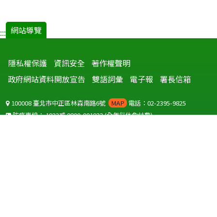
網站導覽
:::
隱私權保護
資訊安全
著作權聲明
政府網站資料開放宣告
雙語詞彙
電子報
署長信箱
100008 臺北市中正區林森南路6號
MAP
電話：02-2395-9825
防疫專線：
1922
或
0800-001922
(全年無休免付費)
聽語障服務免付費傳真：
0800-655955
國外可撥打
+886-800-001922
(自國外撥打回國須自付國際電話費用)
Copyright © 2026 衛生福利部 疾病管制署. All rights reserved.
本網站建議使用 IE10 以上版本瀏覽器及以1920x1080解析度，以獲得最