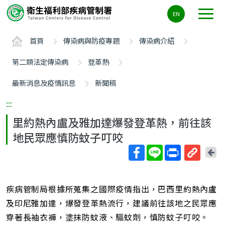
主
EN
要
內
首頁
傳染病與防疫專題
傳染病介紹
容
區
第二類法定傳染病
登革熱
ALT+C
最新消息及疫情訊息
新聞稿
:::
里約熱內盧及雅加達爆發登革熱，前往該
地民眾應慎防蚊子叮咬
回
上
取
一
得
頁
疾病管制局根據所蒐集之國際疫情指出，巴西里約熱內盧
短
網
及印尼雅加達，爆發登革熱流行，建議前往該地之民眾應
址
穿著長袖衣褲，塗抹防蚊液、驅蚊劑，慎防蚊子叮咬。