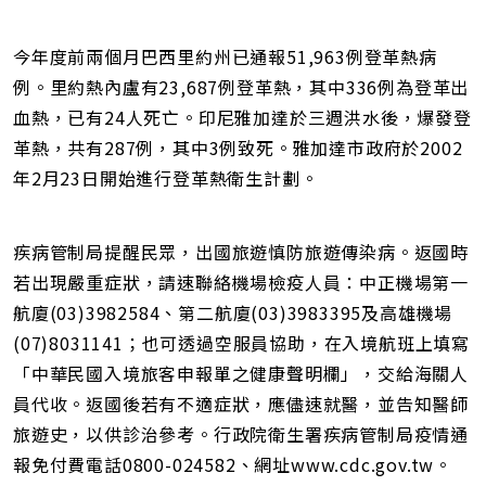
今年度前兩個月巴西里約州已通報51,963例登革熱病
例。里約熱內盧有23,687例登革熱，其中336例為登革出
血熱，已有24人死亡。印尼雅加達於三週洪水後，爆發登
革熱，共有287例，其中3例致死。雅加達市政府於2002
年2月23日開始進行登革熱衛生計劃。
疾病管制局提醒民眾，出國旅遊慎防旅遊傳染病。返國時
若出現嚴重症狀，請速聯絡機場檢疫人員：中正機場第一
航廈(03)3982584、第二航廈(03)3983395及高雄機場
(07)8031141；也可透過空服員協助，在入境航班上填寫
「中華民國入境旅客申報單之健康聲明欄」，交給海關人
員代收。返國後若有不適症狀，應儘速就醫，並告知醫師
旅遊史，以供診治參考。行政院衛生署疾病管制局疫情通
報免付費電話0800-024582、網址www.cdc.gov.tw。