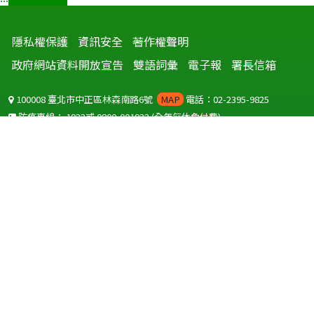
隱私權保護
資訊安全
著作權聲明
政府網站資料開放宣告
雙語詞彙
電子報
署長信箱
100008 臺北市中正區林森南路6號
MAP
電話：02-2395-9825
防疫專線：
1922
或
0800-001922
(全年無休免付費)
聽語障服務免付費傳真：
0800-655955
國外可撥打
+886-800-001922
(自國外撥打回國須自付國際電話費用)
Copyright © 2026 衛生福利部 疾病管制署. All rights reserved.
本網站建議使用 IE10 以上版本瀏覽器及以1920x1080解析度，以獲得最
佳瀏覽體驗。
為提供使用者有文書軟體選擇的權利，本網站提供ODF開放文件格式，
建議您安裝免費開源軟體
(https://www.ndc.gov.tw/cp.aspx?