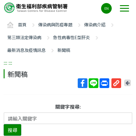
主
EN
要
內
首頁
傳染病與防疫專題
傳染病介紹
容
區
第三類法定傳染病
急性病毒性E型肝炎
ALT+C
最新消息及疫情訊息
新聞稿
:::
:::
新聞稿
回
上
取
一
得
頁
短
關鍵字搜尋:
網
址
搜尋