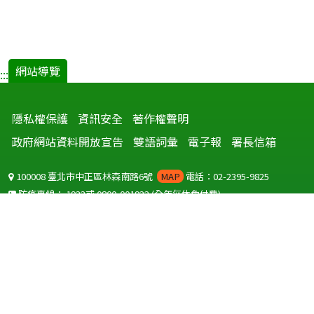
網站導覽
:::
隱私權保護
資訊安全
著作權聲明
政府網站資料開放宣告
雙語詞彙
電子報
署長信箱
100008 臺北市中正區林森南路6號
MAP
電話：02-2395-9825
防疫專線：
1922
或
0800-001922
(全年無休免付費)
聽語障服務免付費傳真：
0800-655955
國外可撥打
+886-800-001922
(自國外撥打回國須自付國際電話費用)
Copyright © 2026 衛生福利部 疾病管制署. All rights reserved.