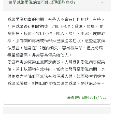
請問感染愛滋病毒可能出現哪些症狀?
感染愛滋病毒的初期，有些人不會有任何症狀，有些人
則在感染後初期數週或1-2個月出現：發燒、頭痛、喉
嚨疼痛、疲倦、胃口不佳、噁心、嘔吐、腹瀉、皮膚發
疹、肌肉關節疼痛或頸部淋巴腺腫等症狀，這些症狀類
似感冒，通常在1-2週內消失，容易被誤診。但此時病
毒量相當高，非常容易傳染給他人。
愛滋病毒的感染並無固定病徵，人體受到愛滋病毒感染
後，若未以藥物有效控制，當病情發展至愛滋病期，身
體免疫力將降低至無法有效保護人體，繼而發生伺機性
感染或腫瘤，例如口腔食道念珠菌感染、帶狀疱疹等。
最後更新日期 2019/7/26