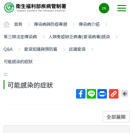
主
EN
要
內
首頁
傳染病與防疫專題
傳染病介紹
容
區
第三類法定傳染病
人類免疫缺乏病毒(愛滋病毒)感染
ALT+C
Q&A
愛滋知識與預防篇
認識愛滋
可能感染的症狀
:::
可能感染的症狀
回
上
取
一
得
頁
短
全部展開
網
址