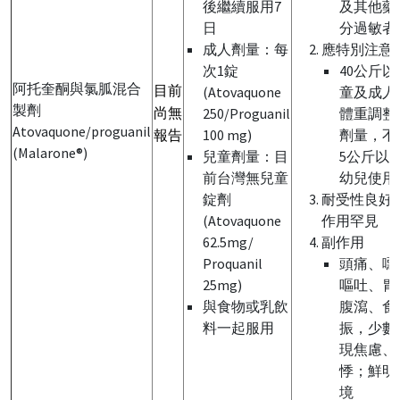
後繼續服用7
及其他藥
日
分過敏者
成人劑量：每
應特別注意
次1錠
40公斤
阿托奎酮與氯胍混合
目前
(Atovaquone
童及成人
製劑
尚無
250/Proguanil
體重調整
Atovaquone/proguanil
報告
100 mg)
劑量，不
(Malarone®)
兒童劑量：目
5公斤以
前台灣無兒童
幼兒使用
錠劑
耐受性良好
(Atovaquone
作用罕見
62.5mg/
副作用
Proquanil
頭痛、噁
25mg)
嘔吐、胃
與食物或乳飲
腹瀉、食
料一起服用
振，少數
現焦慮、
悸；鮮明
境