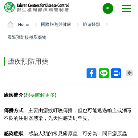
Center
中
block
ALT+C
Home
國際旅遊與健康
旅遊醫學
國際預防接種及藥物
:::
瘧疾預防用藥
Ba
瘧疾簡介
(
想要瞭解更多
)
傳播方式
：主要由瘧蚊叮咬傳播，但也可能透過輸血或消毒
不良的注射器感染，先天性感染則罕見。
感染症狀
：感染人類的常見瘧原蟲，可分為：間日瘧原蟲