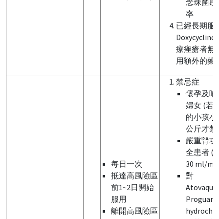
念珠菌感
率
已經長期服
Doxycyclin
療痤瘡者無
用額外的藥
禁忌症
懷孕及哺
婦女 (若
的小孩小
公斤才禁
嚴重腎功
全患者 (CC
每日一次
30 ml/mi
抵達高風險區
對
前1~2日開始
Atovaqu
服用
Proguanil
離開高風險區
hydrochlo