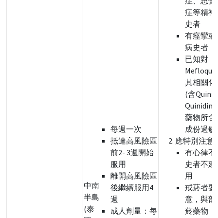
症、思覺
症等精神
史者
有痙攣或
病史者
已知對
Mefloqui
其相關化
(含Quini
Quinidin
藥物所含
每週一次
成份過敏
抵達高風險區
應特別注意
前2- 3週開始
有心律不
服用
史者不建
離開高風險區
用
中南
後繼續服用4
戒菸者要
半島
週
意，與部
(泰
成人劑量：每
菸藥物