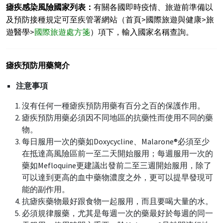
瘧疾感染風險國家列表：
有關各國即時疫情、旅遊前準備以
及預防接種規定可至疾管署網站（首頁>國際旅遊與健康>旅
遊醫學>
國際旅遊處方箋
）項下，輸入國家名稱查詢。
瘧疾預防用藥簡介
注意事項
沒有任何一種瘧疾預防用藥有百分之百的保護作用。
瘧疾預防用藥必須因不同地區的抗藥性而使用不同的藥
物。
每日服用一次的藥如Doxycycline、Malarone®必須至少
在抵達高風險區前一至二天開始服用；每週服用一次的
藥如Mefloquine更建議出發前二至三週開始服用，除了
可以達到更高的血中藥物濃度之外，更可以提早發現可
能的副作用。
抗瘧疾藥物最好跟食物一起服用，而且要喝大量的水。
必須規律服藥，尤其是每週一次的藥最好於每週的同一