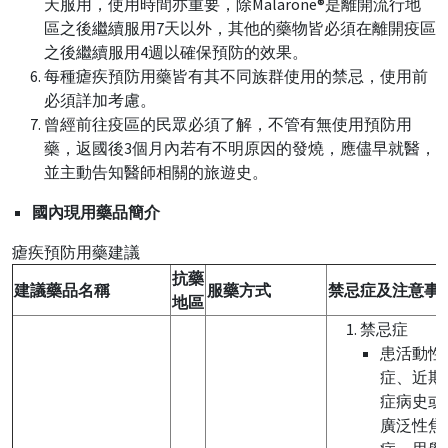
天服用，使用時間亦重要，除Malarone®是離開流行地
區之後繼續服用7天以外，其他的藥物皆必須在離開疫區
之後繼續服用4週以確保預防的效果。
每種瘧疾預防用藥皆有其不同族群使用的禁忌，使用前
必須詳加考慮。
曾經前往疫區的民眾必須了解，不管有無使用預防用
藥，返國後3個月內若有不明原因的發燒，應儘早就醫，
並主動告知醫師相關的旅遊史。
國內現用藥品簡介
瘧疾預防用藥建議
抗藥
建議藥品名稱
服藥方式
禁忌症及注意事
地區
禁忌症
患活動性
症、近期
症病史或
廣泛性焦