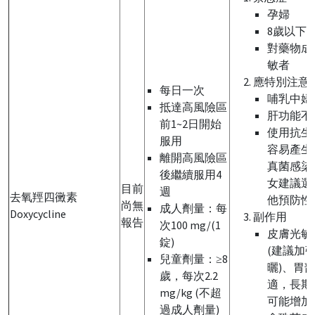
孕婦
8歲以下
對藥物成
敏者
應特別注意
每日一次
哺乳中婦
抵達高風險區
肝功能不
前1~2日開始
使用抗生
服用
容易產生
離開高風險區
真菌感染
後繼續服用4
女建議選
目前
週
去氧羥四黴素
他預防性
尚無
成人劑量：每
Doxycycline
副作用
報告
次100 mg/(1
皮膚光敏
錠)
(建議加
兒童劑量：≥8
曬)、胃
歲，每次2.2
適，長期
mg/kg (不超
可能增加
過成人劑量)