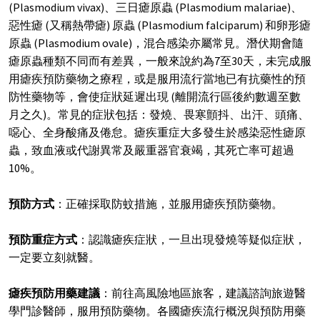
(Plasmodium vivax)、三日瘧原蟲 (Plasmodium malariae)、
惡性瘧 (又稱熱帶瘧) 原蟲 (Plasmodium falciparum) 和卵形瘧
原蟲 (Plasmodium ovale)，混合感染亦屬常見。潛伏期會隨
瘧原蟲種類不同而有差異，一般來說約為7至30天，未完成服
用瘧疾預防藥物之療程，或是服用流行當地已有抗藥性的預
防性藥物等，會使症狀延遲出現 (離開流行區後約數週至數
月之久)。常見的症狀包括：發燒、畏寒顫抖、出汗、頭痛、
噁心、全身酸痛及倦怠。瘧疾重症大多發生於感染惡性瘧原
蟲，致血液或代謝異常及嚴重器官衰竭，其死亡率可超過
10%。
預防方式
：正確採取防蚊措施，並服用瘧疾預防藥物。
預防重症方式
：認識瘧疾症狀，一旦出現發燒等疑似症狀，
一定要立刻就醫。
瘧疾預防用藥建議
：前往高風險地區旅客，建議諮詢旅遊醫
學門診醫師，服用預防藥物。各國瘧疾流行概況與預防用藥