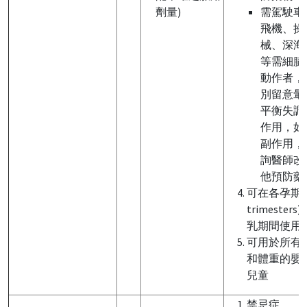
劑量)
需駕駛車
飛機、操
械、深海
等需細膩
動作者，
別留意暈
平衡失調
作用，如
副作用，
詢醫師改
他預防藥
可在各孕期( a
trimesters
乳期間使用
可用於所有
和體重的嬰
兒童
禁忌症