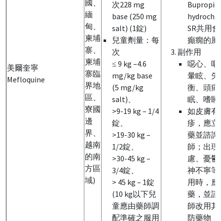
國、
次228 mg
Bupropio
緬
base (250 mg
hydrochlo
甸、
salt) (1錠)
SR共用
柬埔
兒童劑量：每
癲癇的風
寨、
次
副作用
柬埔
≤ 9 kg –4.6
噁心、嘔
美爾奎寧
寨臨
mg/kg base
暈眩、失
Mefloquine
界地
(5 mg/kg
衡、頭痛
區、
salt)、
眠、嗜睡
寮國
>9-19 kg – 1/4
如皮膚有
邊
錠、
疹，應立
界、
>19-30 kg –
藥並諮詢
越南
1/2錠、
師；出現
的南
>30-45 kg –
慮、憂鬱
方區
3/4錠、
神不寧等
域)
> 45 kg – 1錠
用時，應
(10 kg以下兒
藥，並諮
童應由藥師調
師改用其
配準確之服用
防藥物