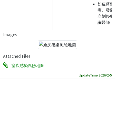
如皮膚出
疹、發癢
立刻停藥
詢醫師
Images
Attached Files
瘧疾感染風險地圖
UpdateTime 2026/2/5