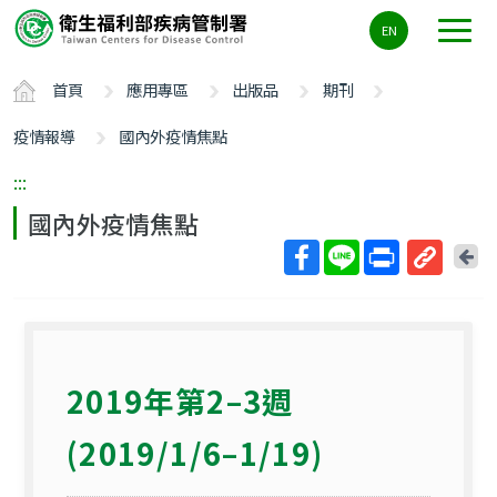
主
EN
要
內
首頁
應用專區
出版品
期刊
容
區
疫情報導
國內外疫情焦點
ALT+C
:::
國內外疫情焦點
回
上
取
一
得
頁
短
網
2019年第2–3週
址
(2019/1/6–1/19)