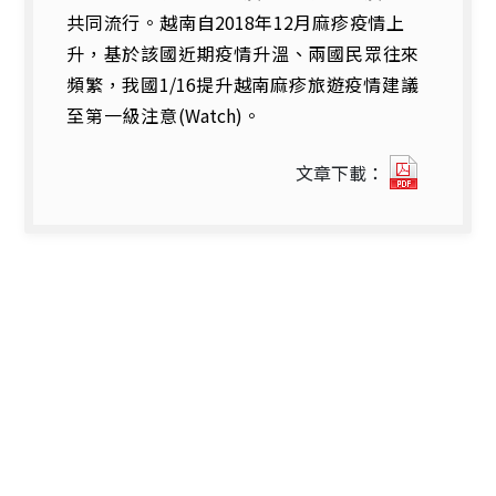
共同流行。越南自
2018
年
12
月麻疹疫情上
升，基於該國近期疫情升溫、兩國民眾往來
頻繁，我國
1/16
提升越南麻疹旅遊疫情建議
至第一級注意
(Wat
ch)
。
國
文章下載：
內
外
疫
情
焦
點
2019
年
第
2
–
3