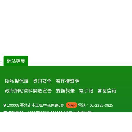
週.pdf(
開
新
視
窗)
網站導覽
:::
隱私權保護
資訊安全
著作權聲明
政府網站資料開放宣告
雙語詞彙
電子報
署長信箱
100008 臺北市中正區林森南路6號
MAP
電話：02-2395-9825
防疫專線：
1922
或
0800-001922
(全年無休免付費)
聽語障服務免付費傳真：
0800-655955
國外可撥打
+886-800-001922
(自國外撥打回國須自付國際電話費用)