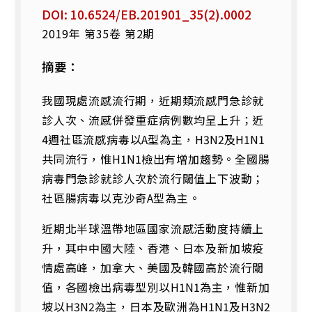
DOI: 10.6524/EB.201901_35(2).0002
2019年 第35卷 第2期
摘要：
我國現處流感流行期，近期類流感門急診就
診人次、流感併發重症病例數均呈上升；近
4
週社區流感病毒以
A
型為主，
H3N2
及
H1N1
共同流行，惟
H1N1
檢出有增加趨勢。全國腸
病毒門急診就診人次於流行閾值上下波動；
社區腸病毒以克沙奇
A
型為主。
近期北半球溫帶地區國家流感活動度持續上
升，其中中國大陸、香港、日本及新加坡疫
情處高峰，加拿大、美國及韓國高於流行閾
值，各國檢出病毒型別以
H1N1
為主，惟新加
坡以
H3N2
為主，日本及歐洲為
H1N1
及
H3N2