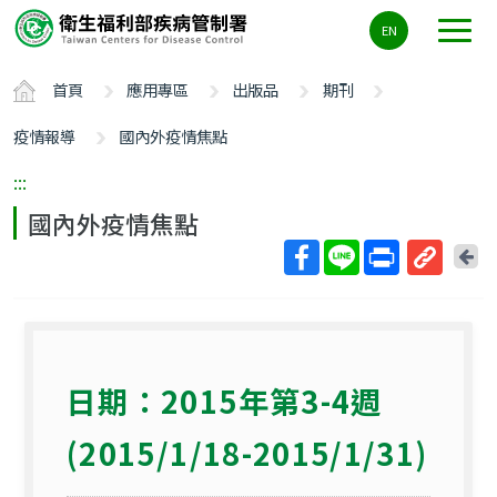
主
EN
要
內
首頁
應用專區
出版品
期刊
容
區
疫情報導
國內外疫情焦點
ALT+C
:::
國內外疫情焦點
回
上
取
一
得
頁
短
網
日期：2015年第3-4週
址
(2015/1/18-2015/1/31)