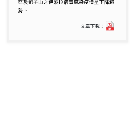
亞及獅子山之伊波拉病毒感染疫情呈下降趨
勢。
國
文章下載：
內
外
疫
情
焦
點
(2015
年
第
3-
4
週).pdf
開
新
視