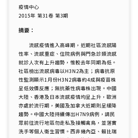
疫情中心
2015年 第31卷 第3期
摘要：
流感疫情進入高峰期，近期社區流感陽
性率、流感重症、住院病例與門急診類流感
就診人次有上升趨勢，惟較去年同期為低。
社區檢出流感病毒以H3N2為主；病毒抗原
性監測顯示1月份H3N2病毒約4成與疫苗株
呈低效價反應；無抗藥性病毒株出現。中國
大陸、香港及日本流感疫情均呈上升，歐洲
亦處於流行期，美國及加拿大近期則呈緩降
趨勢。中國大陸持續傳出H7N9病例，請民
眾前往流行地區勿走私及接觸禽鳥，並落實
洗手等個人衛生習慣。西非幾內亞、賴比瑞