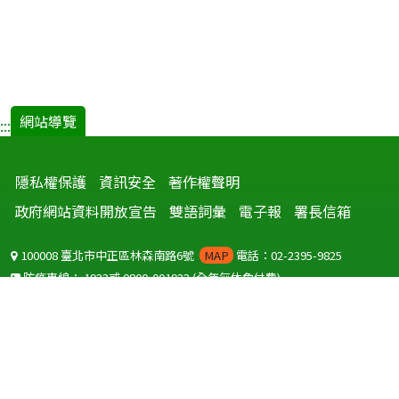
窗)
網站導覽
:::
隱私權保護
資訊安全
著作權聲明
政府網站資料開放宣告
雙語詞彙
電子報
署長信箱
100008 臺北市中正區林森南路6號
MAP
電話：02-2395-9825
防疫專線：
1922
或
0800-001922
(全年無休免付費)
聽語障服務免付費傳真：
0800-655955
國外可撥打
+886-800-001922
(自國外撥打回國須自付國際電話費用)
Copyright © 2026 衛生福利部 疾病管制署. All rights reserved.