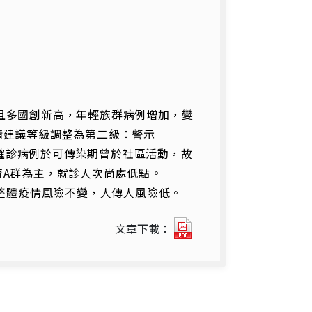
升且多國創新高，年輕族群病例增加，變
情建議等級調整為第二級：警示
分確診病例於可傳染期曾於社區活動，故
A群為主，就診人次尚處低點。
整體疫情風險不變，人傳人風險低。
國
文章下載：
內
外
疫
情
焦