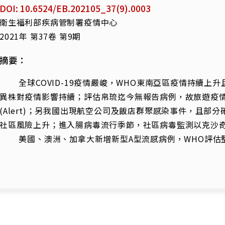
DOI: 10.6524/EB.202105_37(9).0003
衛生福利部疾病管制署疫情中心
2021年 第37卷 第9期
摘要：
全球COVID-19疫情嚴峻，WHO東南亞區疫情持續上
異株對疫情影響持續；評估帛琉迄今無報告病例，故旅遊疫
(Alert)；另我國出現航空公司及飯店群聚感染事件，且部
社區風險上升；進入腸病毒流行季節，社區病毒監測以克沙奇
美國、澳洲、加拿大新增新型A型流感病例，WHO評估