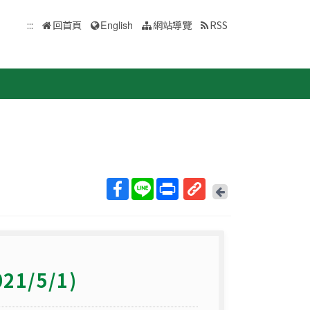
:::
回首頁
English
網站導覽
RSS
回
上
取
一
得
頁
短
網
21/5/1)
址