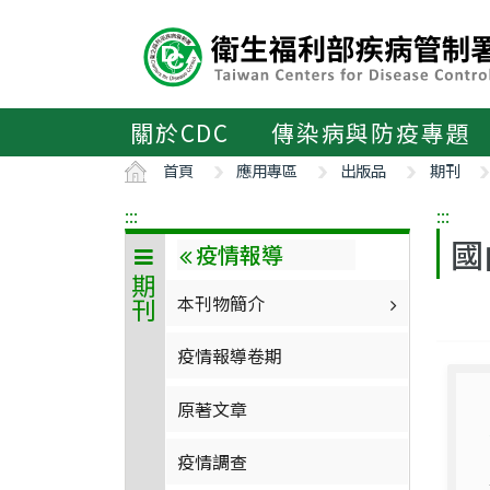
主
要
內
容
區
關於CDC
傳染病與防疫專題
ALT+C
首頁
應用專區
出版品
期刊
:::
:::
國
疫情報導
期刊
本刊物簡介
疫情報導卷期
原著文章
疫情調查