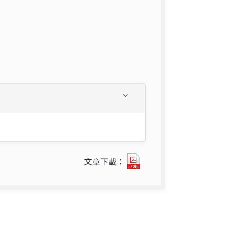
貢
文章下載：
獻
己
力
終
結