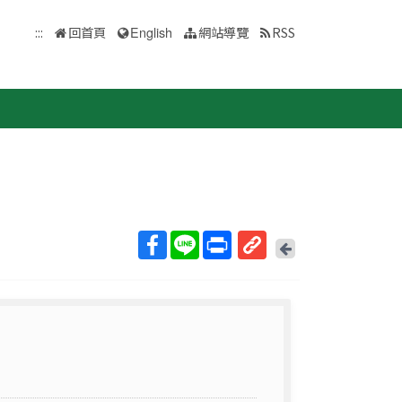
:::
回首頁
English
網站導覽
RSS
回
上
取
一
得
頁
短
網
址