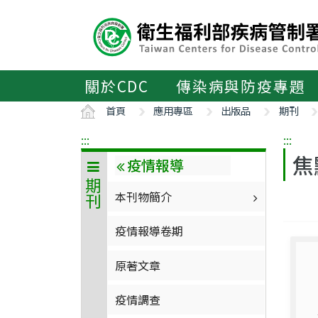
主
要
內
容
區
關於CDC
傳染病與防疫專題
ALT+C
首頁
應用專區
出版品
期刊
:::
:::
焦
疫情報導
期刊
本刊物簡介
疫情報導卷期
原著文章
疫情調查