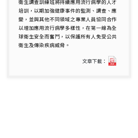
衛生調查訓練班將持續應用流行病學的人才
培訓，以期加強健康事件的監測、調查、應
變，並與其他不同領域之專業人員協同合作
以增加應用流行病學多樣性，在第一線為全
球衛生安全而奮鬥，以保護所有人免受公共
衛生及傳染疾病威脅。
世
文章下載：
界
應
用
流
行
病
學
日.pdf(
開
新