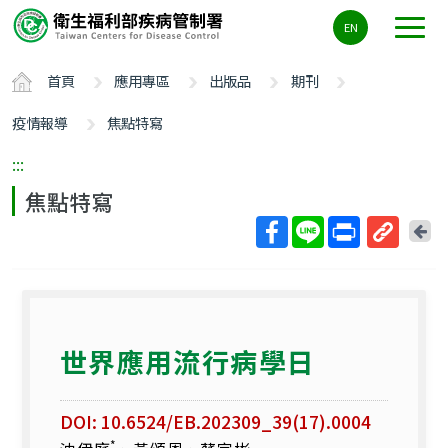
主
EN
要
內
首頁
應用專區
出版品
期刊
容
區
疫情報導
焦點特寫
ALT+C
:::
焦點特寫
回
上
取
一
得
頁
短
網
世界應用流行病學日
址
DOI: 10.6524/EB.202309_39(17).0004
*