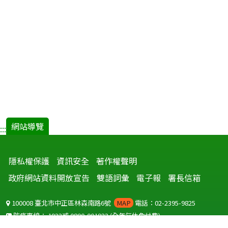
視
窗)
網站導覽
:::
隱私權保護
資訊安全
著作權聲明
政府網站資料開放宣告
雙語詞彙
電子報
署長信箱
100008 臺北市中正區林森南路6號
MAP
電話：02-2395-9825
防疫專線：
1922
或
0800-001922
(全年無休免付費)