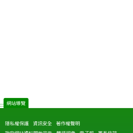
─
十
年
有
成
攜
手
共
創
新
局.pdf(
開
新
視
窗)
網站導覽
:::
隱私權保護
資訊安全
著作權聲明