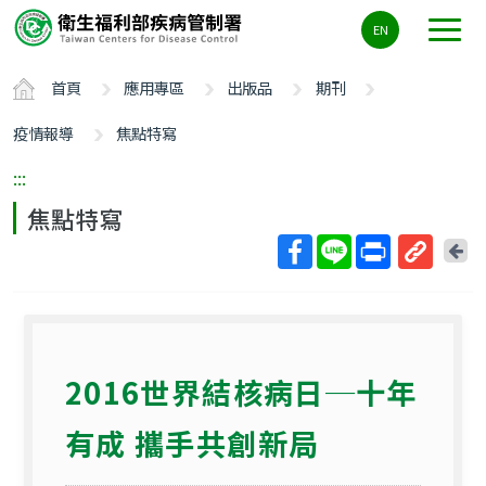
主
EN
要
內
首頁
應用專區
出版品
期刊
容
區
疫情報導
焦點特寫
ALT+C
:::
焦點特寫
回
上
取
一
得
頁
短
網
2016世界結核病日─十年
址
有成 攜手共創新局