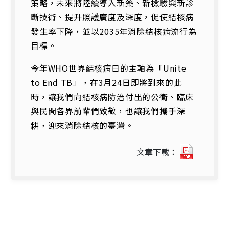
策略，未來將陸續導入新藥、新檢驗與新診
斷技術、提升照護廣度及深度，促使結核病
發生率下降，並以2035年消除結核病流行為
目標。
今年WHO世界結核病日的主軸為「Unite
to End TB」，在3月24日即將到來的此
時，讓我們向結核病防治付出的公衛、臨床
與民間各界前輩們致敬，也讓我們攜手深
耕，迎來消除結核的臺灣。
2016
文章下載：
世
界
結
核
病
日