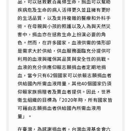
品，可以拯救數百萬條生命，捐血可以幫助
疾病危及生命的病人活得更久並且擁有更好
的生活品質，以及支持複雜的醫療和外科手
術。在母親與小孩的照護以及人為與天然災
害中，捐血亦在拯救生命上扮演必要的角
色。然而，在許多國家，血液供需的情形卻
是需求大於供給，供血服務面臨充分提供可
利用的血液與確保其品質與安全性的挑戰。
血液的充分供應仰賴志願捐血者定期地捐
血，當今只有62個國家可以依賴志願捐血者
供給國內所需血液用量，其他40個國家仍須
仰賴家族捐贈者及賣血者提供。因此，世界
衛生組織的目標為「2020年時，所有國家皆
可藉由志願捐血者供給國內所需血液用
量」。
在臺灣，為感謝捐血者，台灣血液基金會六