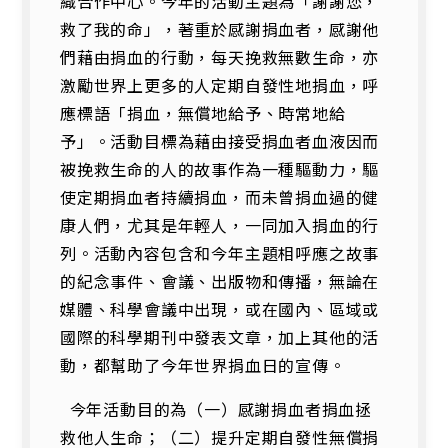
織合作中心。今年的活動主題為「謝謝您，
救了我的命」，著重於感謝捐血者，感謝他
們藉由捐血的行動，每天挽救無數生命，亦
激勵世界上更多的人定期自發性地捐血，呼
應標語「捐血，無償地給予、時常地給
予」。活動目標為藉由接受捐血者血液因而
被挽救生命的人的故事作為一種驅動力，驅
使定期捐血者持續捐血，而未曾捐血過的健
康人們，尤其是年輕人，一同加入捐血的行
列。活動內容包含和今年主題相呼應之故事
的紀念事件、會議、出版物和傳播，無論在
媒體、科學會議中出現，或在國內、區域或
國際的科學期刊中發表文章，加上其他的活
動，都幫助了今年世界捐血日的宣傳。
今年活動目的為（一）感謝捐血者捐血拯
救他人生命；（二）提升定期自發性無償捐