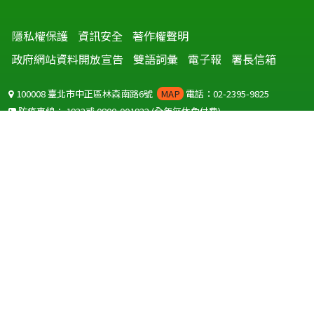
隱私權保護
資訊安全
著作權聲明
政府網站資料開放宣告
雙語詞彙
電子報
署長信箱
100008 臺北市中正區林森南路6號
MAP
電話：02-2395-9825
防疫專線：
1922
或
0800-001922
(全年無休免付費)
聽語障服務免付費傳真：
0800-655955
國外可撥打
+886-800-001922
(自國外撥打回國須自付國際電話費用)
Copyright © 2026 衛生福利部 疾病管制署. All rights reserved.
本網站建議使用 IE10 以上版本瀏覽器及以1920x1080解析度，以獲得最
佳瀏覽體驗。
為提供使用者有文書軟體選擇的權利，本網站提供ODF開放文件格式，
建議您安裝免費開源軟體
(https://www.ndc.gov.tw/cp.aspx?