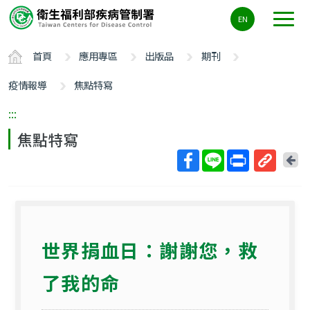
主
EN
要
內
首頁
應用專區
出版品
期刊
容
區
疫情報導
焦點特寫
ALT+C
:::
焦點特寫
回
上
取
一
得
頁
短
網
世界捐血日：謝謝您，救
址
了我的命