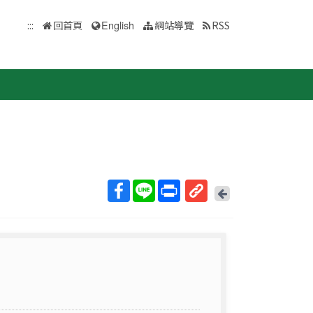
:::
回首頁
English
網站導覽
RSS
回
上
取
一
得
頁
短
網
址