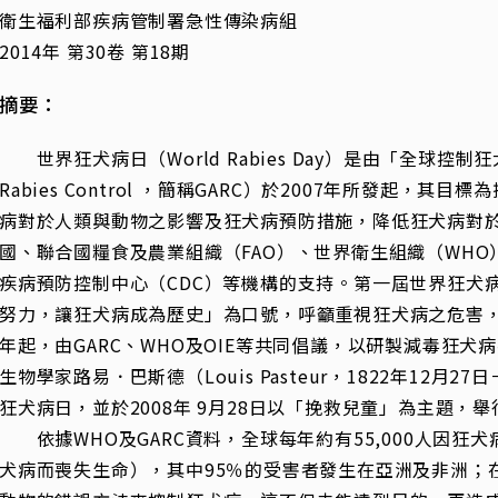
衛生福利部疾病管制署急性傳染病組
2014年 第30卷 第18期
摘要：
世界狂犬病日（World Rabies Day）是由「全球控制狂犬病聯盟
Rabies Control ，簡稱GARC）於2007年所發起，
病對於人類與動物之影響及狂犬病預防措施，降低狂犬病對
國、聯合國糧食及農業組織（FAO）、世界衛生組織（WHO
疾病預防控制中心（CDC）等機構的支持。第一屆世界狂犬病
努力，讓狂犬病成為歷史」為口號，呼籲重視狂犬病之危害，
年起，由GARC、WHO及OIE等共同倡議，以研製減毒狂
生物學家路易．巴斯德（Louis Pasteur，1822年12月2
狂犬病日，並於2008年 9月28日以「挽救兒童」為主題，
依據WHO及GARC資料，全球每年約有55,000人因狂犬
犬病而喪失生命），其中95％的受害者發生在亞洲及非洲；