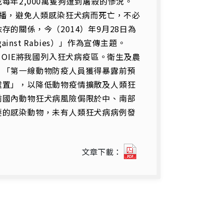
年2,000萬隻狗遭到屠殺的慘況。
傳播，避免人類感染狂犬病而死亡，不必
的關係，今（2014）年9月28日為
inst Rabies）」作為宣傳主題。
OIE將我國列入狂犬病疫區。衛生及農
、「第一線動物防疫人員獲得暴露前預
處置」，以降低動物疫情擴散及人類狂
前國內動物狂犬病風險侷限於中、南部
要的感染動物，未有人類狂犬病病例發
焦
文章下載：
點
特
寫-
世
界
狂