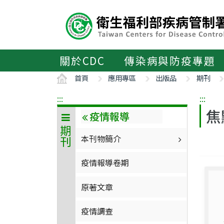
主
要
內
容
區
關於CDC
傳染病與防疫專題
ALT+C
首頁
應用專區
出版品
期刊
:::
:::
焦
疫情報導
期刊
本刊物簡介
疫情報導卷期
原著文章
疫情調查