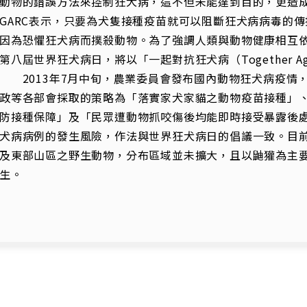
動物的錯誤方法來控制狂犬病，這不但未能達到目的，更造成每
GARC表示，只要為犬隻接種疫苗就可以阻斷狂犬病病毒的
因為恐懼狂犬病而撲殺動物。為了強調人類與動物健康相互依存
第八屆世界狂犬病日，將以「一起對抗狂犬病（Together Aga
2013年7月中旬，農業委員會發布國內動物狂犬病疫情，
政等各部會採取的策略為「落實家犬家貓之動物疫苗接種」
防接種保障」及「民眾遭動物抓咬傷後均能即時接受暴露後
犬病病例的發生風險，作法與世界狂犬病日的倡議一致。目
及東部山區之野生動物，分布區域並未擴大，且以鼬獾為主
生。