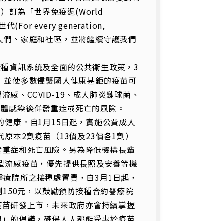
）訂為「世界免疫週(World
or every generation,
世代的人們、家庭和社區，並將繼續守護我們
種資訊系統及全面的公共衛生政策，3
%，並使多數侵襲國人健康甚鉅的疫苗可
感、COVID-19、成人肺炎鏈球菌、
群體感染後併發重症或死亡的風險。
健康。自1月15日起，實施公費成人
原本2劑疫苗（13價及23價各1劑）
發重症和死亡風險。另為降低機構長輩
強型流感疫苗，優先提供長照及安養等機
醫療院所之接種處置費，自3月1日起，
劑150元，以鼓勵預防接種合約醫療院
疫苗研發上市，未來政府亦會持續掌握
週」的倡議，確保人人都能受惠於疫苗