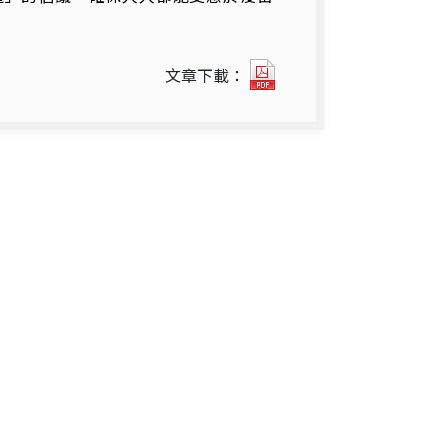
焦
文章下載：
點
特
寫.pdf(另
開
新
視
窗)