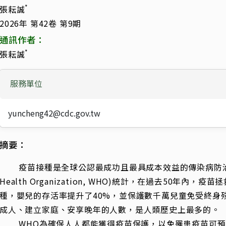
*
張耘誠
2026年 第42卷 第9期
通訊作者：
*
張耘誠
服務單位
yuncheng42@cdc.gov.tw
摘要：
疫苗接種是全球公認最成功且最具成本效益的傳染病防治措
Health Organization, WHO)統計，在過去50年內
種，嬰兒的存活率提升了40%，並保護數千萬兒童免受終身
成人、建立家庭、安享晚年的人數，是人類歷史上最多的。
WHO為確保人人都能獲得疫苗保護，以免罹患疫苗可預