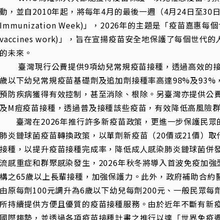
動，並自2010年起，將每年4月的最後一週（4月24日至30日
Immunization Week)」，2026年的主題是「疫苗嘉惠每個世代(F
vaccines work)」，旨在宣揚疫苗安全地保護了每個
的未來。
臺灣現行公費提供9項幼兒常規疫苗接種，透過高效的接
歲以下幼兒常規疫苗基礎劑及追加劑接種率高達98%及93
預防疾病獲得有效控制，甚至消除、根除。另臺灣亦提供公費流
及M痘疫苗接種，透過普及接種該些疫苗，有效降低高風險
臺灣在2026年推行許多新疫苗政策，更進一步保護民眾的
肺炎鏈球菌疫苗轉換政策，以單劑新疫苗（20價或21價）取代
接種，以提升疫苗接種完成率，降低成人感染肺炎鏈球菌併
流感重症和群聚感染發生，2026年秋冬將導入首波免疫加
構之65歲以上長輩接種，加強保護力。此外，政府補助合約
由原每劑100元調升為6歲以下幼兒每劑200元、一般民眾每
所持續提供方便且優質的疫苗接種服務。由於近年不斷有新
國際趨勢，並透過各項疫苗接種計畫之推行以達「世界免疫