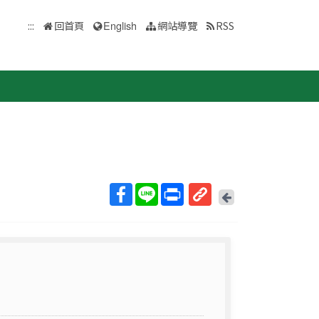
:::
回首頁
English
網站導覽
RSS
回
上
取
一
得
頁
短
網
址