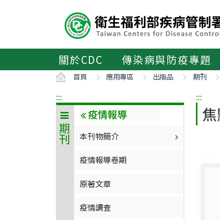
主
要
內
容
區
關於CDC
傳染病與防疫專題
ALT+C
首頁
應用專區
出版品
期刊
:::
:::
焦
疫情報導
期刊
本刊物簡介
疫情報導卷期
原著文章
疫情調查