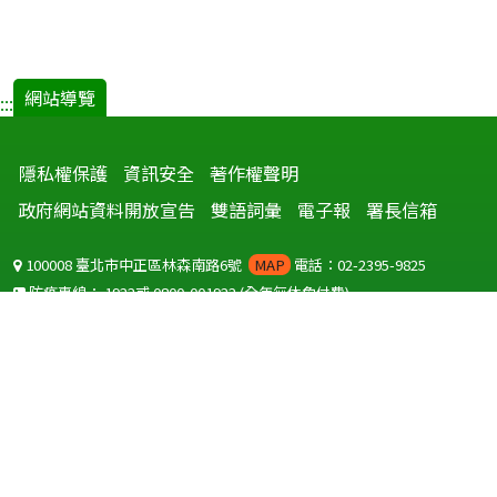
網站導覽
:::
隱私權保護
資訊安全
著作權聲明
政府網站資料開放宣告
雙語詞彙
電子報
署長信箱
100008 臺北市中正區林森南路6號
MAP
電話：02-2395-9825
防疫專線：
1922
或
0800-001922
(全年無休免付費)
聽語障服務免付費傳真：
0800-655955
國外可撥打
+886-800-001922
(自國外撥打回國須自付國際電話費用)
Copyright © 2026 衛生福利部 疾病管制署. All rights reserved.