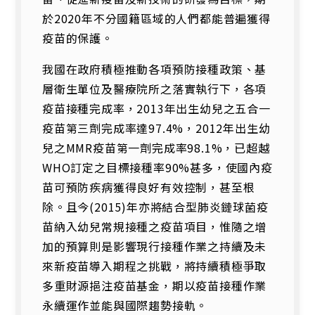
於2020年不分國籍區域的人們都能普遍獲得
疫苗的保護。
我國在政府積極推動各項預防接種政策、基
層衛生單位及醫療院所之落實執行下，各項
疫苗接種完成率，2013年出生幼兒之五合一
疫苗第三劑完成率達97.4%，2012年出生幼
兒之MMR疫苗第一劑完成率98.1%，已超越
WHO訂定之目標接種率90%甚多，使國內疫
苗可預防疾病獲得良好有效控制，甚至根
除。且今(2015)年亦將結合型肺炎鏈球菌疫
苗納入幼兒常規接種之疫苗項目，惟隨之增
加的預算則是影響現行接種作業之持續及未
來新疫苗導入期程之挑戰，將持續積極爭取
多重財源挹注疫苗基金，期以疫苗接種作業
永續運作並能與國際趨勢接軌。