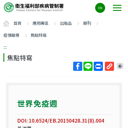
主
EN
要
內
首頁
應用專區
出版品
期刊
容
區
疫情報導
焦點特寫
ALT+C
:::
焦點特寫
回
上
取
一
得
頁
短
網
世界免疫週
址
DOI: 10.6524/EB.20150428.31(8).004