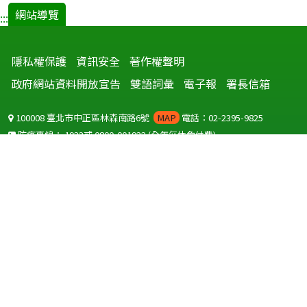
網站導覽
:::
隱私權保護
資訊安全
著作權聲明
政府網站資料開放宣告
雙語詞彙
電子報
署長信箱
100008 臺北市中正區林森南路6號
MAP
電話：02-2395-9825
防疫專線：
1922
或
0800-001922
(全年無休免付費)
聽語障服務免付費傳真：
0800-655955
國外可撥打
+886-800-001922
(自國外撥打回國須自付國際電話費用)
Copyright © 2026 衛生福利部 疾病管制署. All rights reserved.
本網站建議使用 IE10 以上版本瀏覽器及以1920x1080解析度，以獲得最
佳瀏覽體驗。
為提供使用者有文書軟體選擇的權利，本網站提供ODF開放文件格式，