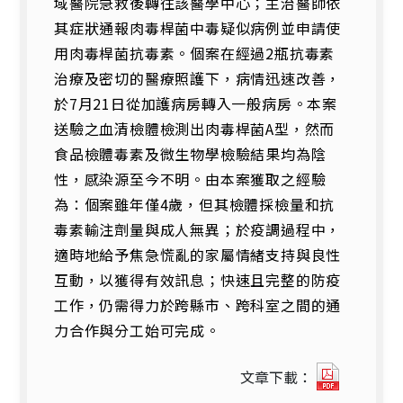
域醫院急救後轉往該醫學中心；主治醫師依
其症狀通報肉毒桿菌中毒疑似病例並申請使
用肉毒桿菌抗毒素。個案在經過2瓶抗毒素
治療及密切的醫療照護下，病情迅速改善，
於7月21日從加護病房轉入一般病房。本案
送驗之血清檢體檢測出肉毒桿菌A型，然而
食品檢體毒素及微生物學檢驗結果均為陰
性，感染源至今不明。由本案獲取之經驗
為：個案雖年僅4歲，但其檢體採檢量和抗
毒素輸注劑量與成人無異；於疫調過程中，
適時地給予焦急慌亂的家屬情緒支持與良性
互動，以獲得有效訊息；快速且完整的防疫
工作，仍需得力於跨縣市、跨科室之間的通
力合作與分工始可完成。
第
文章下載：
27