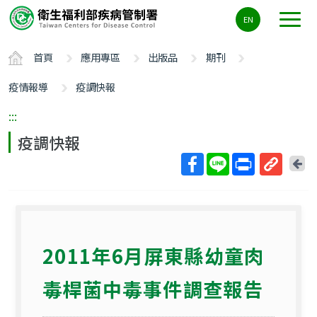
主
EN
要
內
首頁
應用專區
出版品
期刊
容
區
疫情報導
疫調快報
ALT+C
:::
疫調快報
回
上
取
一
得
頁
短
網
2011年6月屏東縣幼童肉
址
毒桿菌中毒事件調查報告