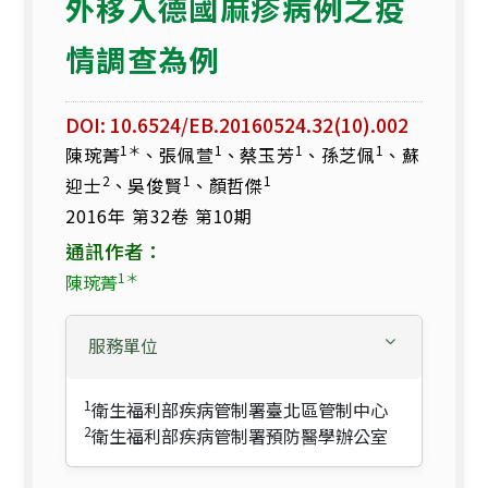
外移入德國麻疹病例之疫
情調查為例
DOI: 10.6524/EB.20160524.32(10).002
1＊
1
1
1
陳琬菁
、張佩萱
、蔡玉芳
、孫芝佩
、蘇
2
1
1
迎士
、吳俊賢
、顏哲傑
2016年 第32卷 第10期
通訊作者：
1＊
陳琬菁
服務單位
1
衛生福利部疾病管制署臺北區管制中心
2
衛生福利部疾病管制署預防醫學辦公室