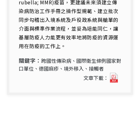
rubella; MMR)疫苗，更建議未來須建立傳
染病防治工作手冊之操作型規範、建立批次
同步勾稽出入境系統及戶役政系統與艙單的
介面與標準作業流程，並妥為培能同仁，讓
基層防疫人力能更有效率地將防疫的資源運
用在防疫的工作上。
關鍵字：
跨國性傳染病、國際衛生條例國家對
口單位、德國麻疹、境外移入、接觸者
跨
文章下載：
國
性
傳
染
病
之
健
康