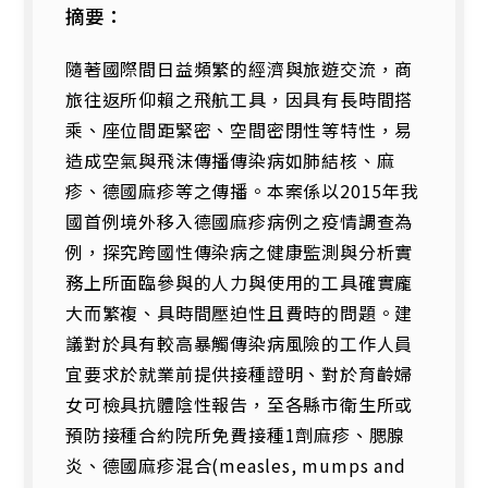
摘要：
隨著國際間日益頻繁的經濟與旅遊交流，商
旅往返所仰賴之飛航工具，因具有長時間搭
乘、座位間距緊密、空間密閉性等特性，易
造成空氣與飛沫傳播傳染病如肺結核、麻
疹、德國麻疹等之傳播。本案係以2015年我
國首例境外移入德國麻疹病例之疫情調查為
例，探究跨國性傳染病之健康監測與分析實
務上所面臨參與的人力與使用的工具確實龐
大而繁複、具時間壓迫性且費時的問題。建
議對於具有較高暴觸傳染病風險的工作人員
宜要求於就業前提供接種證明、對於育齡婦
女可檢具抗體陰性報告，至各縣市衛生所或
預防接種合約院所免費接種1劑麻疹、腮腺
炎、德國麻疹混合(measles, mumps and