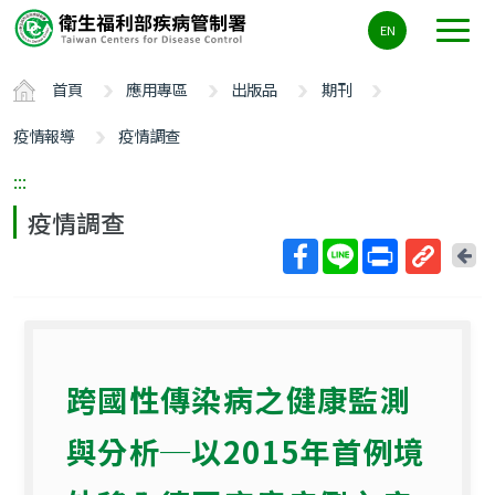
主
EN
要
內
首頁
應用專區
出版品
期刊
容
區
疫情報導
疫情調查
ALT+C
:::
疫情調查
回
上
取
一
得
頁
短
網
跨國性傳染病之健康監測
址
與分析─以2015年首例境