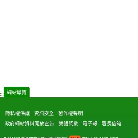
監
測
與
分
析
─
以
2015
年
首
例
境
外
網站導覽
:::
移
入
隱私權保護
資訊安全
著作權聲明
德
國
政府網站資料開放宣告
雙語詞彙
電子報
署長信箱
麻
疹