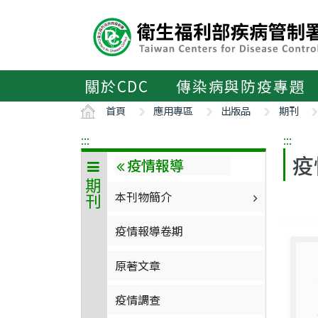
主
要
內
容
區
關於CDC
傳染病與防疫專題
ALT+C
首頁
應用專區
出版品
期刊
:::
:::
疫
疫情報導
期刊
本刊物簡介
疫情報導卷期
原著文章
疫情調查