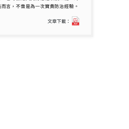
員而言，不啻是為一次寶貴防治經驗。
2023
文章下載：
年
臺
北
市
境
外
移
入
茲
卡
病
毒
感
染
症