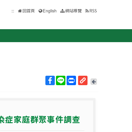
:::
回首頁
English
網站導覽
RSS
回
上
取
一
得
頁
短
網
感染症家庭群聚事件調查
址