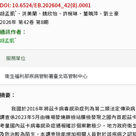
DOI: 10.6524/EB.202604_42(8).0001
*
胡孟凱
、洪美蘭、魏欣怡、許椀琳、董曉萍、劉士豪
2026年 第42卷 第8期
通訊作者：
*
胡孟凱
服務單位
衛生福利部疾病管制署臺北區管制中心
摘要：
我國於2016年將茲卡病毒感染症列為第二類法定傳染病
調查係2023年5月由機場發燒篩檢站攔檢發現之國內首起茲
考量國內茲卡病毒感染症通報確診個案數極少，地方政府衛
及防治較為陌生，本調查除能增加相關人員對於該疾病之認