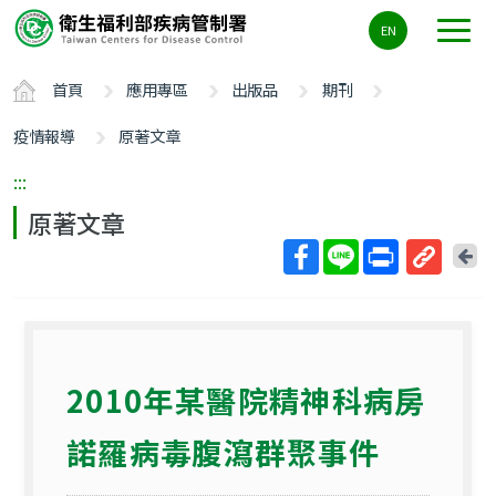
主
EN
要
內
首頁
應用專區
出版品
期刊
容
區
疫情報導
原著文章
ALT+C
:::
原著文章
回
上
取
一
得
頁
短
網
2010年某醫院精神科病房
址
諾羅病毒腹瀉群聚事件