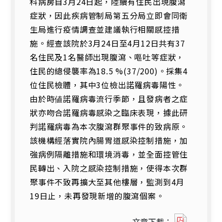
科病房自3月24日起，陸續有住民出現腹瀉
症狀，因此疾病管制局第五分局立即會同衛
生局進行疫情調查並建議執行相關感控措
施。經查該院於3月24日至4月12日共有37
名住民及1名醫師出現腹瀉、嘔吐等症狀，
住民的總侵襲率為18.5 %(37/200)。採集4
位住民檢體，其中3位檢出諾羅病毒陽性。
由於時値諾羅病毒流行季節，且發病者之症
狀亦吻合諾羅病毒感染之臨床表現，據此研
判諾羅病毒為本次腹瀉群聚事件的致病原。
該機構經落實院內腸胃道感染控制措施，加
強病例隔離措施和環境消毒，並全面控管住
民轉出、入院之感染控制措施，使得本次群
聚事件不致再擴大至其他樓層，監測到4月
19日止，未再發現新增的腹瀉個案。
141511
文章下載：