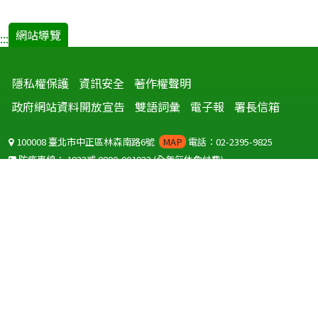
網站導覽
:::
隱私權保護
資訊安全
著作權聲明
政府網站資料開放宣告
雙語詞彙
電子報
署長信箱
100008 臺北市中正區林森南路6號
MAP
電話：02-2395-9825
防疫專線：
1922
或
0800-001922
(全年無休免付費)
聽語障服務免付費傳真：
0800-655955
國外可撥打
+886-800-001922
(自國外撥打回國須自付國際電話費用)
Copyright © 2026 衛生福利部 疾病管制署. All rights reserved.
本網站建議使用 IE10 以上版本瀏覽器及以1920x1080解析度，以獲得最