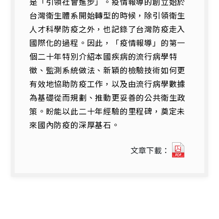
是「引領社會進步」。疫情報導的創立始於
台灣衛生體系開始轉型的時候，除引領衛生
人才科學防疫之外，也記錄了台灣防疫走入
國際化的過程。因此，「疫情報導」的第一
個二十年特別介紹本國疾病的流行病學特
徵、監測系統做法、新穎的檢驗技術如何更
有效地協助防疫工作，以及由流行病學數據
為基礎從而規劃、推動更妥善的公共衛生政
策。盼能以此二十年經驗的里程碑，奠定未
來國內防疫的深厚基石。
14-
文章下載：
傳
染
病
流
行
後