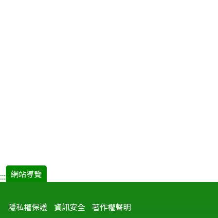
的
省
思
因
應
作
為
與
未
來
策
略
規
劃.pdf(
開
網站導覽
:::
新
視
隱私權保護
資訊安全
著作權聲明
窗)