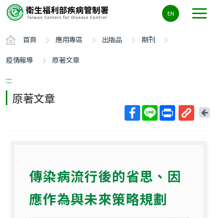
主
EN
要
內
首頁
應用專區
出版品
期刊
容
區
疫情報導
原著文章
ALT+C
:::
原著文章
回
上
取
一
得
頁
短
網
傳染病流行後的省思、因
址
應作為與未來策略規劃