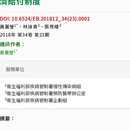
濟給付制度
DOI: 10.6524/EB.201812_34(23).0001
1*
2
3
黃薰瑩
、林詠青
、張育綾
2018年 第34卷 第23期
通訊作者：
1*
黃薰瑩
服務單位
1
衛生福利部疾病管制署慢性傳染病組
2
衛生福利部疾病管制署預防醫學辦公室
3
衛生福利部疾病管制署企劃組
摘要：