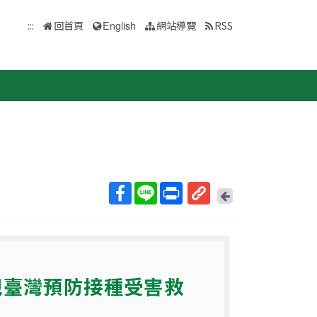
:::
回首頁
English
網站導覽
RSS
回
上
取
一
得
頁
短
網
視臺灣預防接種受害救
址