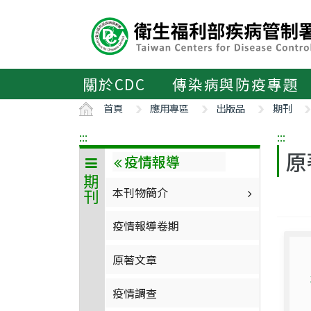
主
要
內
容
區
關於CDC
傳染病與防疫專題
ALT+C
首頁
應用專區
出版品
期刊
:::
:::
原
疫情報導
期刊
本刊物簡介
疫情報導卷期
原著文章
疫情調查