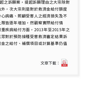
而提起之訴願案，提起訴願理由之大宗除對
執外，次大宗則是對於救濟金給付額度
身心病痛、照顧受害人之經濟損失及不
上限皆逐年增加，然觀察實際給付情
疾病給付方面，2013年至2015年之
民眾對於預防接種受害救濟審定結果訴
濟金之給付、補償項目或計算基準仍值
從
文章下載：
實
際
給
付
金
額
與
民