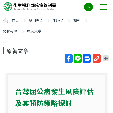
主
EN
要
內
首頁
應用專區
出版品
期刊
容
區
疫情報導
原著文章
ALT+C
:::
原著文章
回
上
取
一
得
頁
短
網
台灣屈公病發生風險評估
址
及其預防策略探討