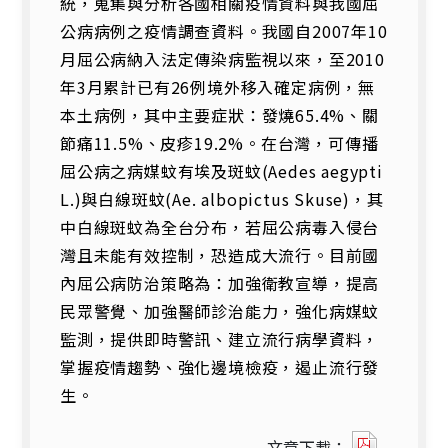
統，蒐集與分析各國相關疫情資料與我國屈
公病病例之疫情調查資料。我國自2007年10
月屈公病納入法定傳染病監視以來，至2010
年3月累計已有26例境外移入確定病例，無
本土病例，其中主要症狀：發燒65.4%、關
節痛11.5%、皮疹19.2%。在台灣，可傳播
屈公病之病媒蚊有埃及斑蚊(Aedes aegypti
L.)與白線斑蚊(Ae. albopictus Skuse)，其
中白線斑蚊為全台分布，若屈公病毒入侵台
灣且未能有效控制，恐造成大流行。目前國
內屈公病防治策略為：加強衛教宣導，提高
民眾警覺、加強醫師診治能力，強化病媒蚊
監測，提供即時警訊、建立流行病學資料，
掌握疫情趨勢、強化邊境檢疫，遏止流行發
生。
012148
文章下載：