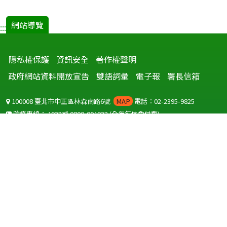
網站導覽
:::
隱私權保護
資訊安全
著作權聲明
政府網站資料開放宣告
雙語詞彙
電子報
署長信箱
100008 臺北市中正區林森南路6號
MAP
電話：02-2395-9825
防疫專線：
1922
或
0800-001922
(全年無休免付費)
聽語障服務免付費傳真：
0800-655955
國外可撥打
+886-800-001922
(自國外撥打回國須自付國際電話費用)
Copyright © 2026 衛生福利部 疾病管制署. All rights reserved.
本網站建議使用 IE10 以上版本瀏覽器及以1920x1080解析度，以獲得最