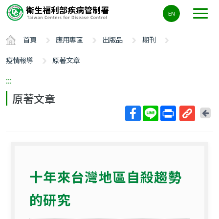
主
EN
要
內
首頁
應用專區
出版品
期刊
容
區
疫情報導
原著文章
ALT+C
:::
原著文章
回
上
取
一
得
頁
短
網
十年來台灣地區自殺趨勢
址
的研究