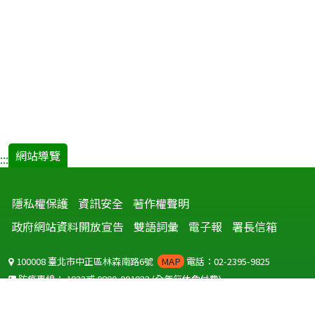
的
研
究.pdf(
開
新
視
窗)
網站導覽
:::
隱私權保護
資訊安全
著作權聲明
政府網站資料開放宣告
雙語詞彙
電子報
署長信箱
100008 臺北市中正區林森南路6號
MAP
電話：02-2395-9825
防疫專線：
1922
或
0800-001922
(全年無休免付費)
聽語障服務免付費傳真：
0800-655955
國外可撥打
+886-800-001922
(自國外撥打回國須自付國際電話費用)