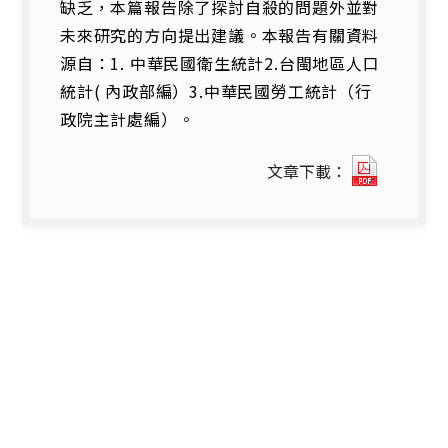
缺乏，本篇報告除了探討自殺的問題外並對
未來研究的方向提出建議。本報告有關資料
源自：1. 中華民國衛生統計2.台閩地區人口
統計( 內政部編）3.中華民國勞工統計（行
政院主計處編）。
7422_8
文章下載：
十
年
來
台
灣
地
區
自
殺
趨
勢