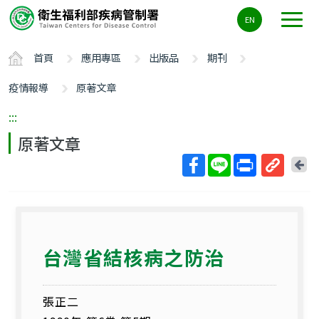
主
EN
要
內
首頁
應用專區
出版品
期刊
容
區
疫情報導
原著文章
ALT+C
:::
原著文章
回
上
取
一
得
頁
短
網
台灣省結核病之防治
址
張正二