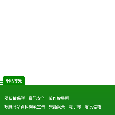
防
治.pdf(
開
新
視
窗)
網站導覽
:::
隱私權保護
資訊安全
著作權聲明
政府網站資料開放宣告
雙語詞彙
電子報
署長信箱