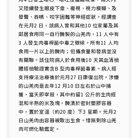
又陸續發生眼皮下垂、複視、視力模糊、及
發聲、吞嚥、咬字困難等神經症狀。經調查
在元月2 日，該病人曾和其他10 位家屬及其
鄰居食用同一自行醃製的山羌肉，11 人中有
3 人發生肉毒桿菌中毒之徵候。所有11 人均
食用一片以上的醃肉；但攝食量和發病並沒
有關聯。該住院病人於食用後10 天其血清檢
體經檢驗證實含B 型肉毒桿菌毒素。病人經
支持療法治療後於元月27 日康復出院。涉嫌
的山羌肉是去年12 月10 日左右於山中捕
獲，當天即宰殺，其中約留1 公斤的生肉經
混和半熟的米及塊，醃漬於密封塑膠容器
中，置於室溫（約20 度）下3 星期。元月2
日山羌肉由容器被取出生食。惜無剩除山羌
肉可燃化驗鑑定。