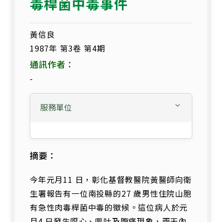
毒桿菌中毒事件
黃信良
1987年 第3卷 第4期
通訊作者：
-
服務單位
摘要：
今年元月11 日，彰化基督教醫院黃醫師向衛
生署報告有一位南投縣的27 歲男性住院山胞
有急性肉毒桿菌中毒的徵候。這位病人於元
月4 日發生噁心、嘔吐及腹痛現象，兩天內