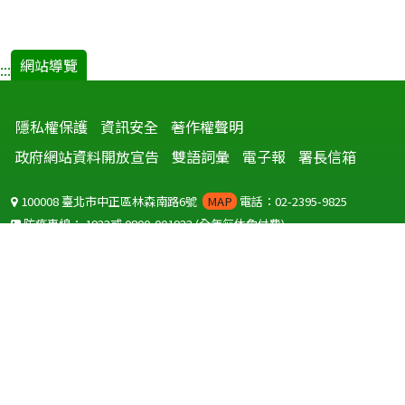
起
之
肉
網站導覽
:::
毒
桿
隱私權保護
資訊安全
著作權聲明
菌
中
政府網站資料開放宣告
雙語詞彙
電子報
署長信箱
毒
事
100008 臺北市中正區林森南路6號
MAP
電話：02-2395-9825
件.pdf(
防疫專線：
1922
或
0800-001922
(全年無休免付費)
開
聽語障服務免付費傳真：
0800-655955
新
國外可撥打
+886-800-001922
(自國外撥打回國須自付國際電話費用)
視
Copyright © 2026 衛生福利部 疾病管制署. All rights reserved.
窗)
本網站建議使用 IE10 以上版本瀏覽器及以1920x1080解析度，以獲得最