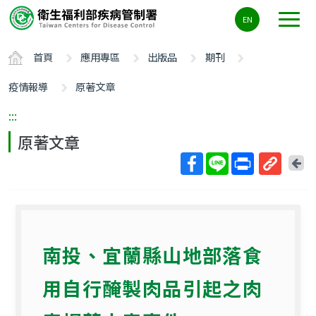
主
EN
要
內
首頁
應用專區
出版品
期刊
容
區
疫情報導
原著文章
ALT+C
:::
原著文章
回
上
取
一
得
頁
短
網
南投、宜蘭縣山地部落食
址
用自行醃製肉品引起之肉