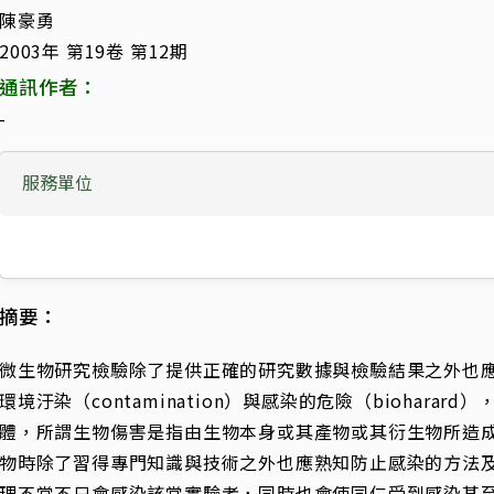
陳豪勇
2003年 第19卷 第12期
通訊作者：
-
服務單位
摘要：
微生物研究檢驗除了提供正確的研究數據與檢驗結果之外也
環境汙染（contamination）與感染的危險（biohara
體，所謂生物傷害是指由生物本身或其產物或其衍生物所造
物時除了習得專門知識與技術之外也應熟知防止感染的方法
理不當不只會感染該當實驗者，同時也會使同仁受到感染甚