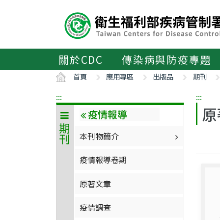
主
要
內
容
區
關於CDC
傳染病與防疫專題
ALT+C
首頁
應用專區
出版品
期刊
:::
:::
原
疫情報導
期刊
本刊物簡介
疫情報導卷期
原著文章
疫情調查