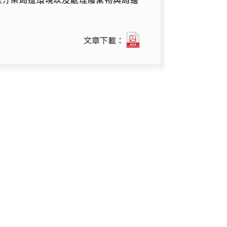
634
文章下載：
生
物
安
全
防
護.pdf(另
開
新
視
窗)