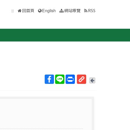
:::
回首頁
English
網站導覽
RSS
回
上
取
一
得
頁
短
網
址