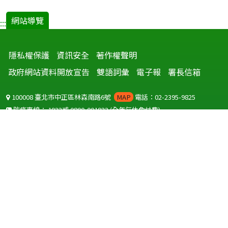
監
測.pdf(
網站導覽
:::
開
新
隱私權保護
資訊安全
著作權聲明
視
窗)
政府網站資料開放宣告
雙語詞彙
電子報
署長信箱
100008 臺北市中正區林森南路6號
MAP
電話：02-2395-9825
防疫專線：
1922
或
0800-001922
(全年無休免付費)
聽語障服務免付費傳真：
0800-655955
國外可撥打
+886-800-001922
(自國外撥打回國須自付國際電話費用)
Copyright © 2026 衛生福利部 疾病管制署. All rights reserved.
本網站建議使用 IE10 以上版本瀏覽器及以1920x1080解析度，以獲得最
佳瀏覽體驗。