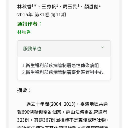
1＊
1
1
2
林秋香
、王秀帆
、周玉民
、顏哲傑
2015年 第31卷 第11期
通訊作者：
林秋香
服務單位
1.衛生福利部疾病管制署急性傳染病組
2.衛生福利部疾病管制署臺北區管制中心
摘要：
過去十年間(2004~2013)，臺灣地區共通
報690例疑似霍亂個案，經由法傳霍亂管道者
323例，其餘367例因檢體不是糞便或嘔吐物，
而須經法傳項下其他管道通報。經疾病管制署