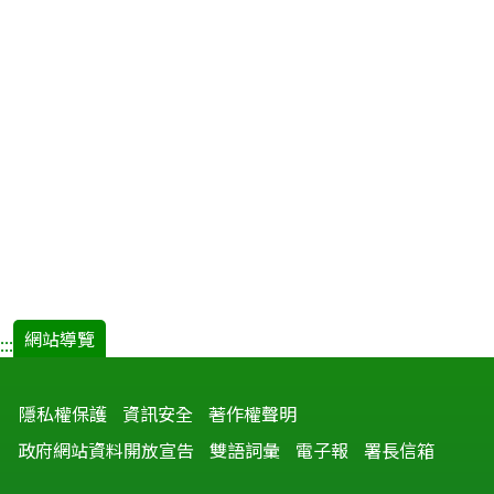
菌
之
流
行
病
學
探
討.pdf(
開
新
視
窗)
網站導覽
:::
隱私權保護
資訊安全
著作權聲明
政府網站資料開放宣告
雙語詞彙
電子報
署長信箱