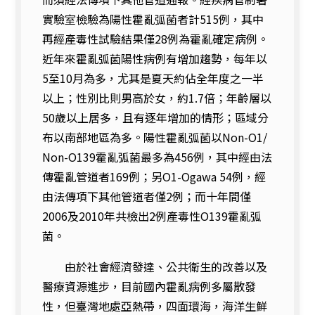
實驗室檢驗為陽性霍亂弧菌者計515例，其中
再經產毒性試驗結果僅28例為霍亂確定病例。
近年來霍亂弧菌陽性病例有增加趨勢，每年以
5至10月為多，尤其是夏天約佔全年度之一半
以上；性別比則男高於女，約1.7倍；年齡層以
50歲以上居多，且有逐年增加的情形；區域分
布以南部地區為多。陽性霍亂弧菌以Non-O1/
Non-O139霍亂弧菌最多為456例，其中經由法
傳霍亂管道者169例；另O1-Ogawa 54例，經
由法傳項下其他管道者僅2例；而十年間僅
2006及2010年共檢出2例產毒性O139霍亂弧
菌。
由於社會經濟發達、公共衛生的改善以及
醫療資源進步，目前國內霍亂病例多屬散發
性，但臺灣地處亞熱帶，四面環海，海洋生鮮