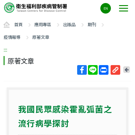
主
EN
要
內
首頁
應用專區
出版品
期刊
容
區
疫情報導
原著文章
ALT+C
:::
原著文章
回
上
取
一
得
頁
短
網
我國民眾感染霍亂弧菌之
址
流行病學探討