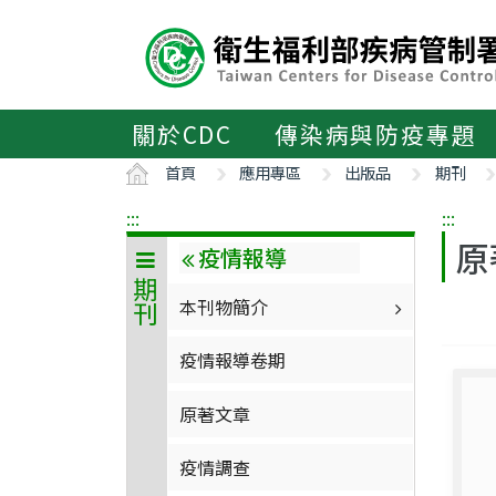
主
要
內
容
區
關於CDC
傳染病與防疫專題
ALT+C
首頁
應用專區
出版品
期刊
:::
:::
原
疫情報導
期刊
本刊物簡介
疫情報導卷期
原著文章
疫情調查