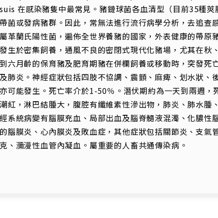
suis 在感染豬隻中最常見。豬鏈球菌各血清型（目前35
帶菌或發病豬群。因此，常無法進行流行病學分析，去追查感染源。Stre
屬革蘭氏陽性菌，遍佈全世界養豬的國家，外表健康的帶原
發生於密集飼養，通風不良的密閉式現代化豬場，尤其在秋
到六月齡的保育豬及肥育期豬在併欄飼養或移動時，突發死
及肺炎。神經症狀包括四肢不協調、震顫、麻痺、划水狀、
亦可能發生。死亡率介於1-50％。潛伏期約為一天到兩週
潮紅，淋巴結腫大，腹腔有纖維素性滲出物，肺炎、肺水腫
經系統病變有腦膜充血、局部出血及腦脊髓液混濁、化膿性
的腦膜炎、心內膜炎及敗血症，其他症狀包括關節炎、支氣
克、瀰漫性血管內凝血。屬重要的人畜共通傳染病。