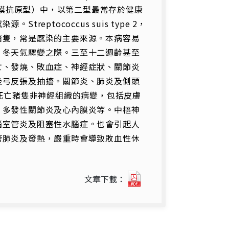
種莢膜抗原型）中，以第二型最常存於健康
ptococcus suis type 2，
豬隻，常是感染的主要來源。本病容易
、冬天氣驟變之際。三至十二週齡甚至
亡、發燒、敗血症、神經症狀、關節炎
後弓反張及抽搐。關節炎、肺炎及側頭
，死亡豬隻非神經組織的病變，包括皮膚
、多發性關節炎及心內膜炎等。中樞神
腦室管炎及阻塞性水腦症。也會引起人
管肺炎及發熱，嚴重時會導致敗血性休
690
文章下載：
第
二
型
豬