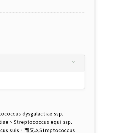
cus dysgalactiae ssp.
ctiae、Streptococcus equi ssp.
ccus suis，而又以Streptococcus