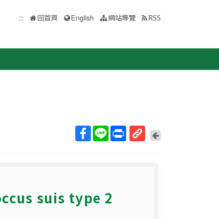
:::
回首頁
English
網站導覽
RSS
回
上
取
一
得
頁
短
網
s suis type 2
址