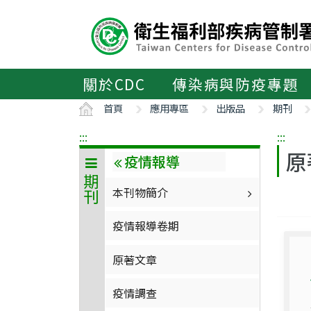
主
要
內
容
區
關於CDC
傳染病與防疫專題
ALT+C
首頁
應用專區
出版品
期刊
:::
:::
原
疫情報導
期刊
本刊物簡介
疫情報導卷期
原著文章
疫情調查