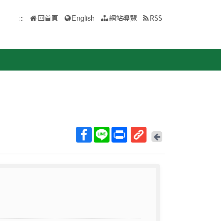
:::
回首頁
English
網站導覽
RSS
回
上
取
一
得
頁
短
網
址