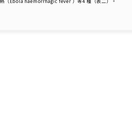
熱（Ebola haemorrhagic fever ）等4 種（表二）。