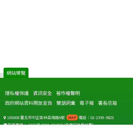
網站導覽
:::
隱私權保護
資訊安全
著作權聲明
政府網站資料開放宣告
雙語詞彙
電子報
署長信箱
100008 臺北市中正區林森南路6號
MAP
電話：02-2395-9825
防疫專線：
1922
或
0800-001922
(全年無休免付費)
聽語障服務免付費傳真：
0800-655955