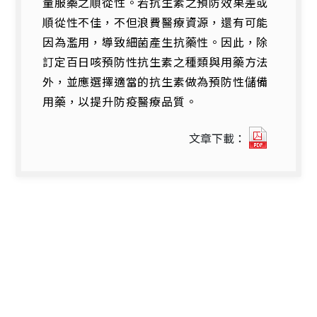
量服藥之順從性。若抗生素之預防效果差或
順從性不佳，不但浪費醫療資源，還有可能
因為濫用，導致細菌產生抗藥性。因此，除
訂定百日咳預防性抗生素之種類與用藥方法
外，並應選擇適當的抗生素做為預防性儲備
用藥，以提升防疫醫療品質。
072952
文章下載：
開
新
視
窗)