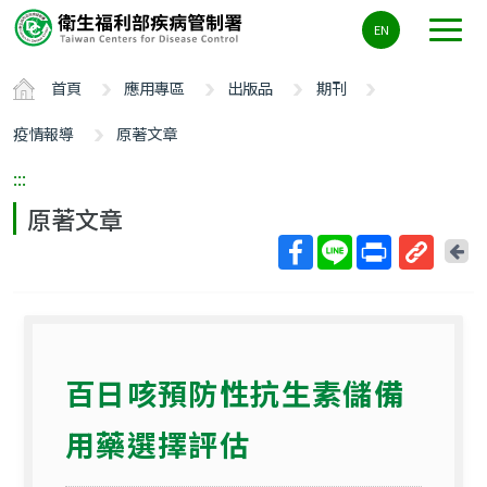
主
EN
要
內
首頁
應用專區
出版品
期刊
容
區
疫情報導
原著文章
ALT+C
:::
原著文章
回
上
取
一
得
頁
短
網
百日咳預防性抗生素儲備
址
用藥選擇評估