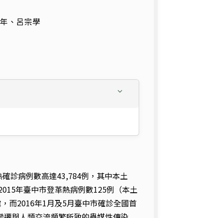
年、呂宗學
熱確診病例數高達
43,784
例，其中本土
2015
年臺中市登革熱病例數
125
例（本土
虐，而
2016
年
1
月及
5
月臺中市確診全國首
變遷與人類交流頻繁所致的蟲媒性傳染