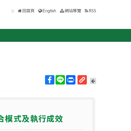
:::
回首頁
English
網站導覽
RSS
回
上
取
一
得
頁
短
網
整合模式及執行成效
址