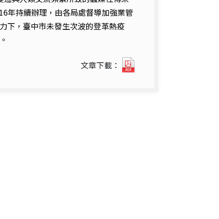
16
年持續辦理，由各局處督導加強業管
力下，臺中市未發生次波的登革熱疫
。
2015
文章下載：
年
臺
中
市
登
革
熱
防
治
跨
局
處
整