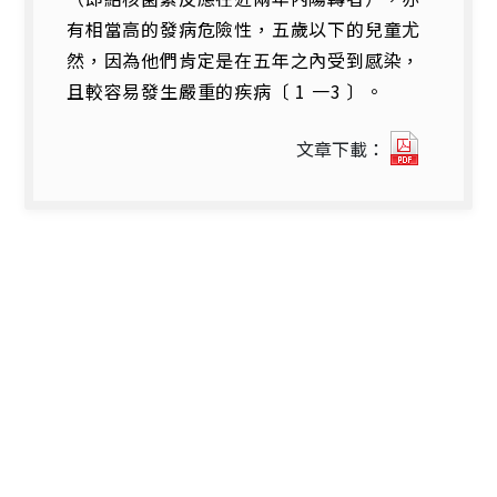
有相當高的發病危險性，五歲以下的兒童尤
然，因為他們肯定是在五年之內受到感染，
且較容易發生嚴重的疾病〔 1 一3 〕。
花
文章下載：
蓮
縣
山
地
鄉
學
齡
前
兒
童
（0
一
5