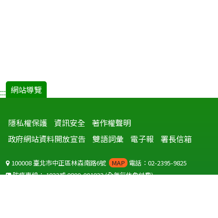
歲）
結
核
病
發
病
情
形
網站導覽
:::
調
查.pdf(
隱私權保護
資訊安全
著作權聲明
開
新
政府網站資料開放宣告
雙語詞彙
電子報
署長信箱
視
窗)
100008 臺北市中正區林森南路6號
MAP
電話：02-2395-9825
防疫專線：
1922
或
0800-001922
(全年無休免付費)
聽語障服務免付費傳真：
0800-655955
國外可撥打
+886-800-001922
(自國外撥打回國須自付國際電話費用)
Copyright © 2026 衛生福利部 疾病管制署. All rights reserved.