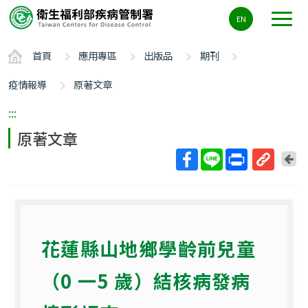
主
EN
要
內
首頁
應用專區
出版品
期刊
容
區
疫情報導
原著文章
ALT+C
:::
原著文章
回
上
取
一
得
頁
短
網
花蓮縣山地鄉學齡前兒童
址
（0 一5 歲）結核病發病