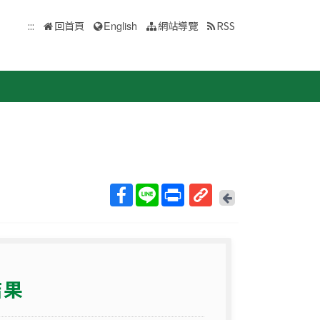
:::
回首頁
English
網站導覽
RSS
回
上
取
一
得
頁
短
網
結果
址