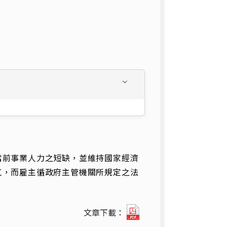
當前事業人力之短缺，並維持國家經濟
工，而雇主循政府主管機關所規定之法
。
9612_179
文章下載：
外