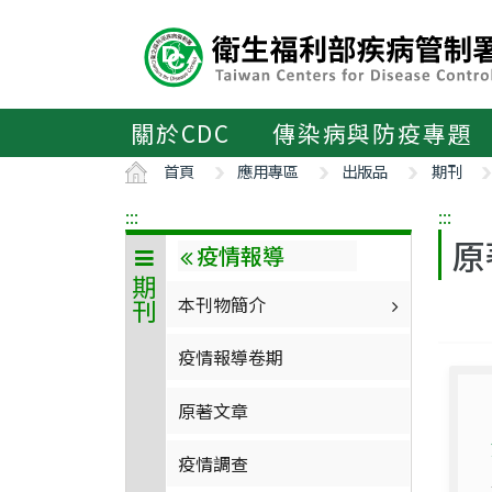
主
要
內
容
區
關於CDC
傳染病與防疫專題
ALT+C
首頁
應用專區
出版品
期刊
:::
:::
原
疫情報導
期刊
本刊物簡介
疫情報導卷期
原著文章
疫情調查