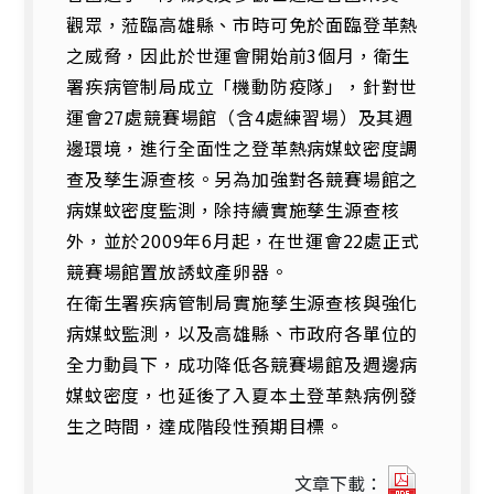
觀眾，蒞臨高雄縣、市時可免於面臨登革熱
之威脅，因此於世運會開始前3個月，衛生
署疾病管制局成立「機動防疫隊」，針對世
運會27處競賽場館（含4處練習場）及其週
邊環境，進行全面性之登革熱病媒蚊密度調
查及孳生源查核。另為加強對各競賽場館之
病媒蚊密度監測，除持續實施孳生源查核
外，並於2009年6月起，在世運會22處正式
競賽場館置放誘蚊產卵器。
在衛生署疾病管制局實施孳生源查核與強化
病媒蚊監測，以及高雄縣、市政府各單位的
全力動員下，成功降低各競賽場館及週邊病
媒蚊密度，也延後了入夏本土登革熱病例發
生之時間，達成階段性預期目標。
072966
文章下載：