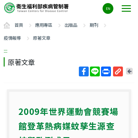
主
EN
要
內
首頁
應用專區
出版品
期刊
容
區
疫情報導
原著文章
ALT+C
:::
原著文章
回
上
取
一
得
頁
短
網
2009年世界運動會競賽場
址
館登革熱病媒蚊孳生源查