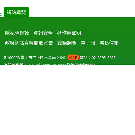
網站導覽
:::
隱私權保護
資訊安全
著作權聲明
政府網站資料開放宣告
雙語詞彙
電子報
署長信箱
100008 臺北市中正區林森南路6號
MAP
電話：02-2395-9825
防疫專線：
1922
或
0800-001922
(全年無休免付費)
聽語障服務免付費傳真：
0800-655955
國外可撥打
+886-800-001922
(自國外撥打回國須自付國際電話費用)
Copyright © 2026 衛生福利部 疾病管制署. All rights reserved.
本網站建議使用 IE10 以上版本瀏覽器及以1920x1080解析度，以獲得最
佳瀏覽體驗。