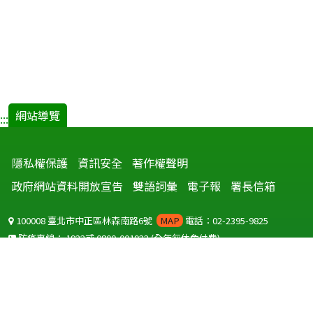
及
滿
意
度
之
比
較.pdf(
網站導覽
:::
開
新
隱私權保護
資訊安全
著作權聲明
視
窗)
政府網站資料開放宣告
雙語詞彙
電子報
署長信箱
100008 臺北市中正區林森南路6號
MAP
電話：02-2395-9825
防疫專線：
1922
或
0800-001922
(全年無休免付費)
聽語障服務免付費傳真：
0800-655955
國外可撥打
+886-800-001922
(自國外撥打回國須自付國際電話費用)
Copyright © 2026 衛生福利部 疾病管制署. All rights reserved.