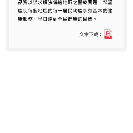
品質以謀求解決偏遠地區之醫療問題，希望
能使每個地區的每一居民均能享有基本的健
康服務，早日達到全民健康的目標。
8702_5
文章下載：
群
醫
型
與
非
群
醫
型
衛
生
所
利
用
度