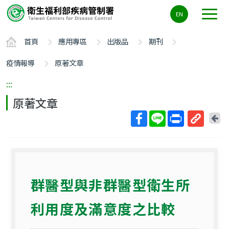
主
EN
要
內
首頁
應用專區
出版品
期刊
容
區
疫情報導
原著文章
ALT+C
:::
原著文章
回
上
取
一
得
頁
短
網
群醫型與非群醫型衛生所
址
利用度及滿意度之比較