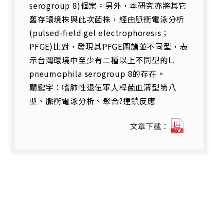
serogroup 8)個案。另外，本研究亦將其它
舊存環境株與此次菌株，經由脈衝電泳分析
(pulsed-field gel electrophoresis；
PFGE)比對，發現其PFGE圖譜並不同型，表
示台灣環境中至少有二種以上不同型的L.
pneumophila serogroup 8的存在。
關鍵字：嗜肺性退伍軍人桿菌血清型第八
型、脈衝電泳分析、聚合?連鎖反應
20752_
文章下載：
疫
情
報
導
24
卷
第
2