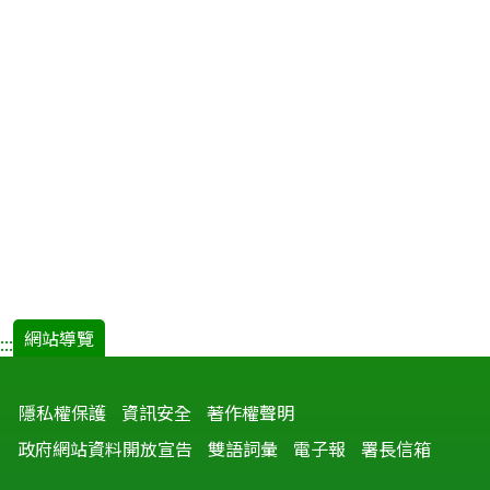
期
中
文
(P98-
P111).p
開
新
視
窗)
網站導覽
:::
隱私權保護
資訊安全
著作權聲明
政府網站資料開放宣告
雙語詞彙
電子報
署長信箱