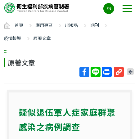
主
EN
要
內
首頁
應用專區
出版品
期刊
容
區
疫情報導
原著文章
ALT+C
:::
原著文章
回
上
取
一
得
頁
短
網
疑似退伍軍人症家庭群聚
址
感染之病例調查