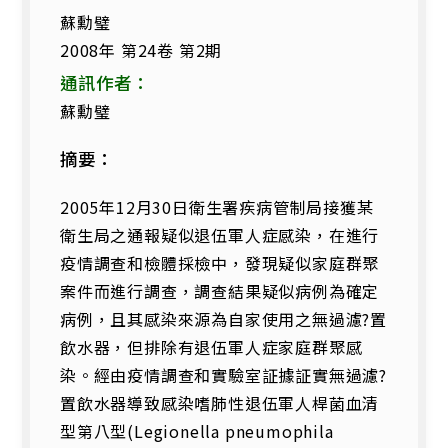
蘇勳璧
2008年 第24卷 第2期
通訊作者：
蘇勳璧
摘要：
2005年12月30日衛生署疾病管制局接獲某
衛生局之通報疑似退伍軍人症感染，在進行
疫情調查和檢體採檢中，發現疑似家庭群聚
案件而進行調查，調查結果疑似病例為確定
病例，且其感染來源為自家使用之無過濾?置
飲水器，但排除有退伍軍人症家庭群聚感
染。經由疫情調查和實驗室証據証實無過濾?
置飲水器導致感染嗜肺性退伍軍人桿菌血清
型第八型(Legionella pneumophila