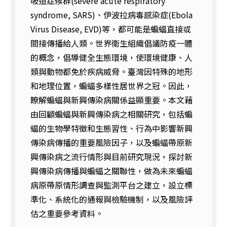
吸道症候群
(severe acute respiratory
syndrome, SARS)
、伊波拉病毒感染症
(Ebola
Virus Disease, EVD)
等，都可能是蝙蝠直接或
間接傳播給人類。世界衛生組織倡議防疫一體
的概念，倡導健全生態環境，使環境健康、人
類與動物都免於疾病威脅。臺灣因特殊的地形
和地理位置，蝙蝠多樣性居世界
之冠。因此，
瞭解蝙蝠與新興傳染病關係益顯重要。本文藉
由回顧蝙蝠與新興傳
染病之相關研究，包括蝙
蝠的生物學特徵和生態習性、行為中影響新興
傳染病
傳播的重要風險因子，以及蝙蝠帶原新
興傳染病之流行情形與目前研究現況，探討新
興傳染病傳播與蝙蝠之關聯性，做為未來蝙蝠
病原帶原情形調查與監測平
台之建立，設立標
準化、系統化的通報與檢驗機制，以及風險評
估之重要參考資料。