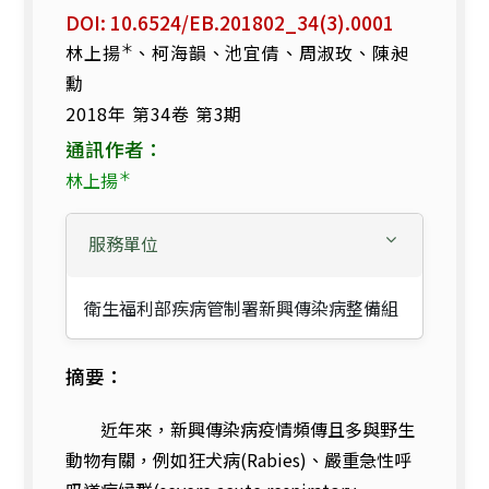
DOI: 10.6524/EB.201802_34(3).0001
＊
林上揚
、柯海韻、池宜倩、周淑玫、陳昶
勳
2018年 第34卷 第3期
通訊作者：
＊
林上揚
服務單位
衛生福利部疾病管制署新興傳染病整備組
摘要：
近年來，新興傳染病疫情頻傳且多與野生
動物有關，例如狂犬病
(Rabies)
、
嚴重急性呼