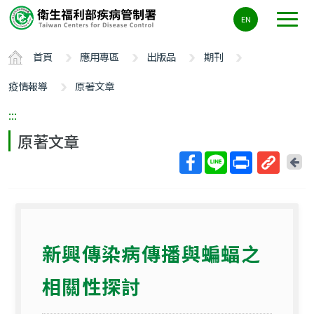
主
EN
要
內
首頁
應用專區
出版品
期刊
容
區
疫情報導
原著文章
ALT+C
:::
原著文章
回
上
取
一
得
頁
短
網
新興傳染病傳播與蝙蝠之
址
相關性探討