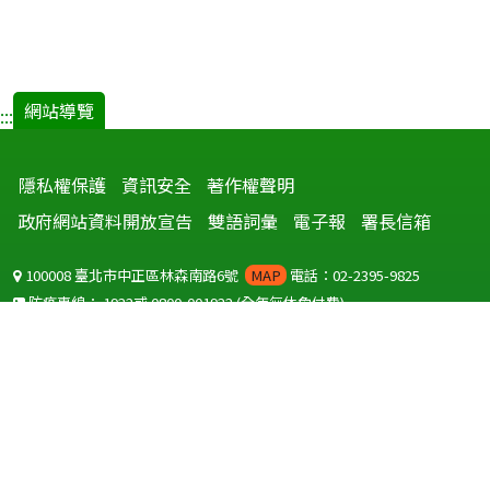
新
視
窗)
網站導覽
:::
隱私權保護
資訊安全
著作權聲明
政府網站資料開放宣告
雙語詞彙
電子報
署長信箱
100008 臺北市中正區林森南路6號
MAP
電話：02-2395-9825
防疫專線：
1922
或
0800-001922
(全年無休免付費)
聽語障服務免付費傳真：
0800-655955
國外可撥打
+886-800-001922
(自國外撥打回國須自付國際電話費用)
Copyright © 2026 衛生福利部 疾病管制署. All rights reserved.