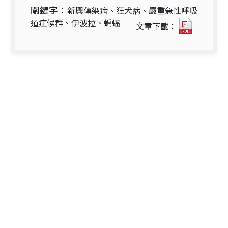
關鍵字：
新興傳染病、狂犬病、嚴重急性呼吸
新
道症候群、伊波拉、蝙蝠
文章下載：
興
傳
染
病
傳
播
與
蝙
蝠
之
相
關
性
探
討.pdf(
開