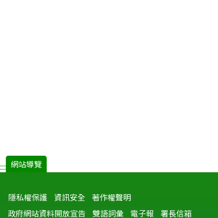
員
集
體
感
染
漢
他
病
毒
出
血
熱
事
件
調
網站導覽
:::
查.pdf(
開
隱私權保護
資訊安全
著作權聲明
新
視
政府網站資料開放宣告
雙語詞彙
電子報
署長信箱