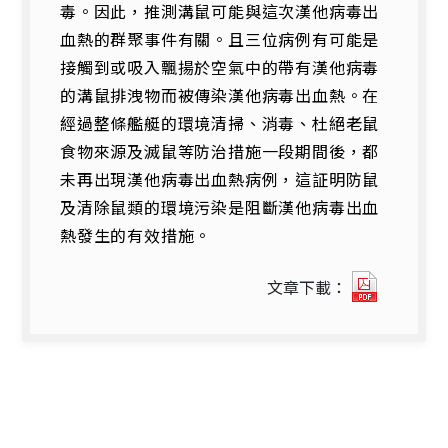
毒。因此，推測溝鼠可能與這次漢他病毒出
血熱的群聚事件有關。且三位病例有可能是
接觸到或吸入飄揚於空氣中的帶有漢他病毒
的溝鼠排洩物而被傳染漢他病毒出血熱。在
經過整條艦艇的環境清掃、消毒、杜絕老鼠
食物來源及滅鼠等防治措施一段期間後，都
未再出現漢他病毒出血熱病例，這証明防鼠
及清除鼠類的環境污染是阻斷漢他病毒出血
熱發生的有效措施。
19332_
文章下載：
海
軍
某
艦
艇
人