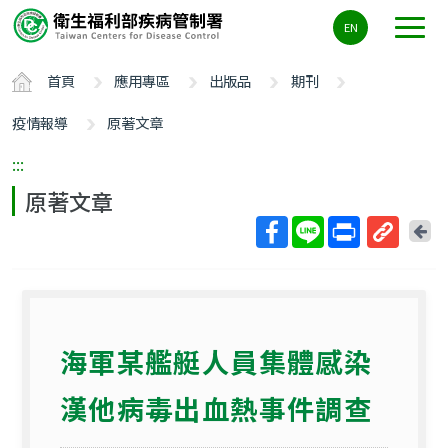
主
EN
要
內
首頁
應用專區
出版品
期刊
容
區
疫情報導
原著文章
ALT+C
:::
原著文章
回
上
取
一
得
頁
短
網
海軍某艦艇人員集體感染
址
漢他病毒出血熱事件調查