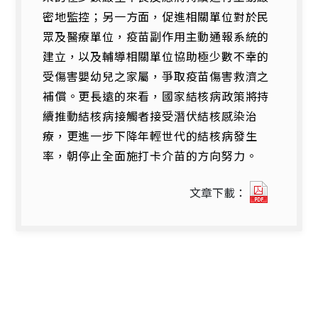
密地監控；另一方面，促進相關單位對於民
眾及醫療單位，疫苗副作用主動通報系統的
建立，以及輔導相關單位協助極少數不幸的
受傷害嬰幼兒之家屬，爭取疫苗傷害救濟之
補償。更長遠的來看，國家結核病政策將持
續推動結核病接觸者接受潛伏結核感染治
療，更進一步下降年輕世代的結核病發生
率，朝停止全面施打卡介苗的方向努力。
221610
文章下載：
開
新
視
窗)