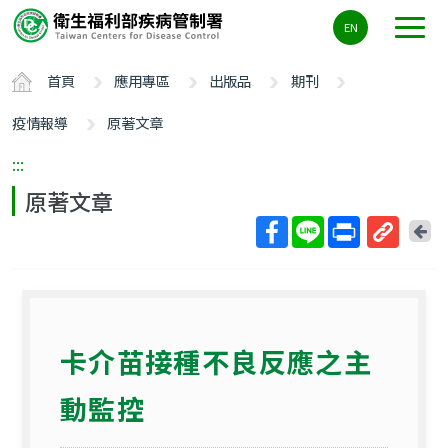
主
EN
要
內
首頁
應用專區
出版品
期刊
容
區
疫情報導
原著文章
ALT+C
:::
原著文章
回
上
取
一
得
頁
短
網
卡介苗接種不良反應之主
址
動監控