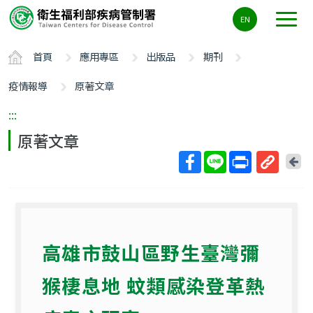
主
EN
要
內
首頁
應用專區
出版品
期刊
容
區
疫情報導
原著文章
ALT+C
:::
原著文章
回
上
取
一
得
頁
短
網
高雄市鼓山區野生臺灣彌
址
猴棲息地 蚊類感染登革熱