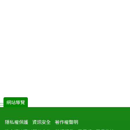
野
生
臺
灣
彌
猴
棲
息
地
蚊
類
感
染
登
革
網站導覽
:::
熱
病
隱私權保護
資訊安全
著作權聲明
毒
之