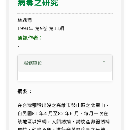
病毒之研究
林鼎翔
1993年 第9卷 第11期
通訊作者：
-
服務單位
摘要：
在台灣獼猴出沒之高維市鼓山區之北壽山，
自民國81 年4 月至82 年6 月，每月一次在
該地區以掃網，人餌誘捕，誘紋產卵器誘補
成蚊、幼蟲及卵，進行登革熱病毒之分離。