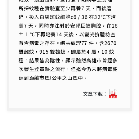
所採蚊種在實驗室至少再養7 天，而後磨
碎，投入白線斑蚊細胞c6 / 36 在32℃下培
養7 天，同時亦注射於安邦巨蚊胸腔，在28
± 1 ℃下再培養14 天後，以螢光抗體檢查
有否病毒之存在。總共處理77 件，含2670
雙雌蚊，915 雙雄蚊，歸屬於4 屬，10 蚊
種。結果皆為陰性，顯示雖然高雄市曾經多
次發生登革熱之流行，但迄今仍未將病毒蔓
廷到距離市區l公里之山區中。
9702_2
文章下載：
高
雄
市
鼓
山
區