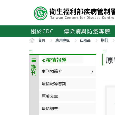
主
要
內
容
區
關於CDC
傳染病與防疫專題
ALT+C
首頁
應用專區
出版品
期刊
:::
:::
原
疫情報導
期刊
本刊物簡介
疫情報導卷期
原著文章
疫情調查