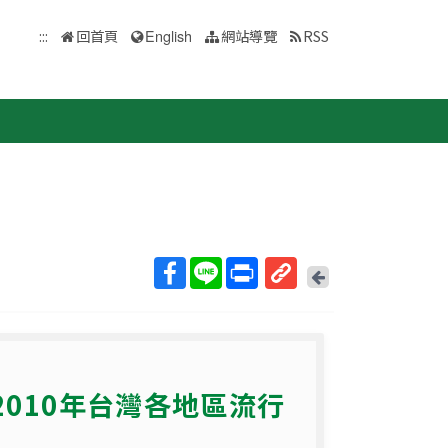
:::
回首頁
English
網站導覽
RSS
回
上
取
一
得
頁
短
網
2010年台灣各地區流行
址