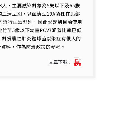
人，主要感染對象為5歲以下及65歲
血清型別，以血清型19A菌株在北部
要的流行血清型別，因此影響到目前使用
及桃竹苗5歲以下幼童PCV7涵蓋比率已低
，對侵襲性肺炎鏈球菌感染症有很大的
行資料，作為防治政策的參考。
111181692047.pdf(另
文章下載：
開
新
視
窗)