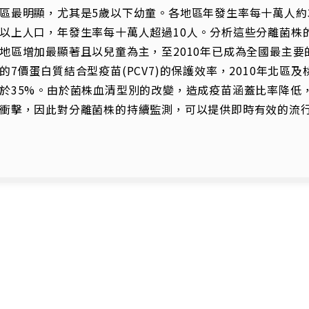
區最明顯，尤其是5歲以下幼童。各地區年發生率每十萬人約3
以上人口，年發生率每十萬人超過10人。分析這些分離菌株的
地區增加最顯著且以兒童為主，至2010年已成為全國最主
的7價蛋白質結合型疫苗(PCV7)的保護效率，2010年北區
於35%。由於菌株血清型別的改變，造成疫苗涵蓋比率降低
衝擊，因此對分離菌株的持續監測，可以提供即時有效的流