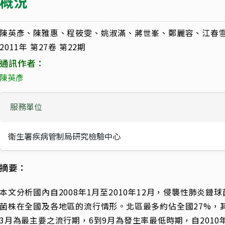
概況
陳英彥、陳雅惠、程筱雯、姚淑滿、蔣世峯、鄭麗容、江春
2011年 第27卷 第22期
通訊作者：
陳英彥
服務單位
衛生署疾病管制局研究檢驗中心
摘要：
本文分析國內自2008年1月至2010年12月，侵襲性肺炎鏈球菌
菌株在全國及各地區的流行情形。北區最多約佔全國27%，其
3月為最主要之流行期，6到9月為發生率最低時期，自201