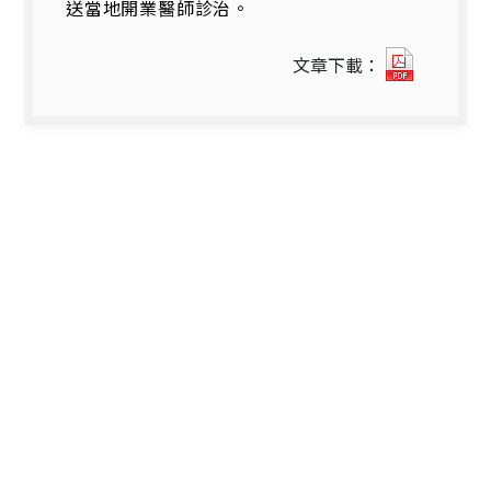
送當地開業醫師診治。
9022_1
文章下載：
台
中
縣
內
埔
國
小
食
品
中
毒
調
查
報
告.pdf(
開