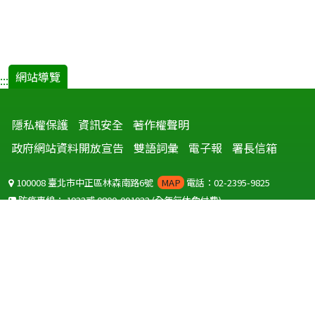
新
視
窗)
網站導覽
:::
隱私權保護
資訊安全
著作權聲明
政府網站資料開放宣告
雙語詞彙
電子報
署長信箱
100008 臺北市中正區林森南路6號
MAP
電話：02-2395-9825
防疫專線：
1922
或
0800-001922
(全年無休免付費)
聽語障服務免付費傳真：
0800-655955
國外可撥打
+886-800-001922
(自國外撥打回國須自付國際電話費用)
Copyright © 2026 衛生福利部 疾病管制署. All rights reserved.