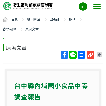
主
EN
要
內
首頁
應用專區
出版品
期刊
容
區
疫情報導
原著文章
ALT+C
:::
原著文章
回
上
取
一
得
頁
短
網
台中縣內埔國小食品中毒
址
調查報告