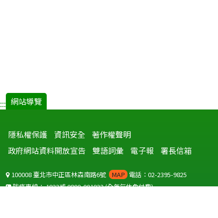
復
健
機
構
痢
疾
流
行
調
網站導覽
:::
查.pdf(
開
隱私權保護
資訊安全
著作權聲明
新
視
政府網站資料開放宣告
雙語詞彙
電子報
署長信箱
窗)
100008 臺北市中正區林森南路6號
MAP
電話：02-2395-9825
防疫專線：
1922
或
0800-001922
(全年無休免付費)
聽語障服務免付費傳真：
0800-655955
國外可撥打
+886-800-001922
(自國外撥打回國須自付國際電話費用)