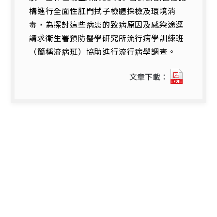
構進行全面性肛門拭子檢體採檢及環境消
毒，為探討這些病患的致病原因及感染途逕
請求衛生署預防醫學研究所流行病學訓練班
（簡稱流病班）協助進行流行病學調查。
379
文章下載：
1997
年
台
北
市
士
林
區
某
精
神
病