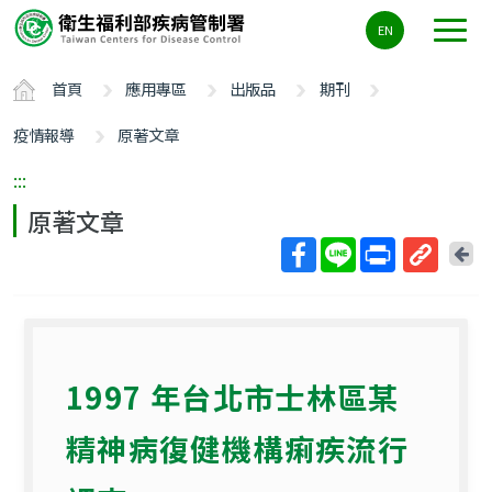
主
EN
要
內
首頁
應用專區
出版品
期刊
容
區
疫情報導
原著文章
ALT+C
:::
原著文章
回
上
取
一
得
頁
短
網
1997 年台北市士林區某
址
精神病復健機構痢疾流行