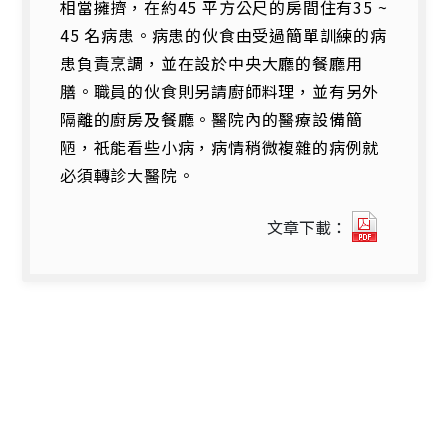
相當擁擠，在約45 平方公尺的房間住有35 ~
45 名病患。病患的伙食由受過簡單訓練的病
患負責烹調，並在設於中央大廳的餐廳用
膳。職員的伙食則另請廚師料理，並有另外
隔離的廚房及餐廳。醫院內的醫療設備簡
陋，祇能看些小病，病情稍微複雜的病例就
必須轉診大醫院。
7582_3
文章下載：
阿
米
巴
痢
疾
流
行
病
學