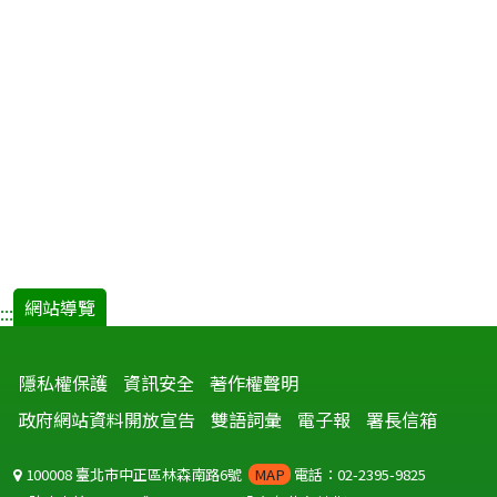
調
查
―
淡
水
鎮
某
精
神
醫
院.pdf(
開
網站導覽
:::
新
視
隱私權保護
資訊安全
著作權聲明
窗)
政府網站資料開放宣告
雙語詞彙
電子報
署長信箱
100008 臺北市中正區林森南路6號
MAP
電話：02-2395-9825