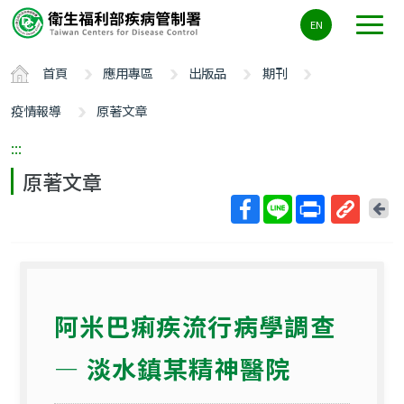
主
EN
要
內
首頁
應用專區
出版品
期刊
容
區
疫情報導
原著文章
ALT+C
:::
原著文章
回
上
取
一
得
頁
短
網
阿米巴痢疾流行病學調查
址
― 淡水鎮某精神醫院