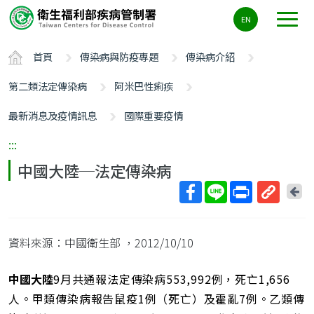
主
EN
要
內
首頁
傳染病與防疫專題
傳染病介紹
容
區
第二類法定傳染病
阿米巴性痢疾
ALT+C
最新消息及疫情訊息
國際重要疫情
:::
中國大陸─法定傳染病
回
上
取
一
得
頁
資料來源：中國衛生部
，2012/10/10
短
網
址
中國大陸
9月共通報法定傳染病553,992例，死亡1,656
人。甲類傳染病報告鼠疫1例（死亡）及霍亂7例。乙類傳