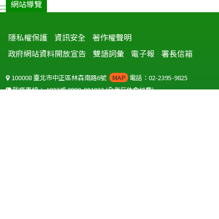
網站導覽
:::
隱私權保護
資訊安全
著作權聲明
政府網站資料開放宣告
雙語詞彙
電子報
署長信箱
100008 臺北市中正區林森南路6號
MAP
電話：02-2395-9825
防疫專線：
1922
或
0800-001922
(全年無休免付費)
聽語障服務免付費傳真：
0800-655955
國外可撥打
+886-800-001922
(自國外撥打回國須自付國際電話費用)
Copyright © 2026 衛生福利部 疾病管制署. All rights reserved.
本網站建議使用 IE10 以上版本瀏覽器及以1920x1080解析度，以獲得最
佳瀏覽體驗。
為提供使用者有文書軟體選擇的權利，本網站提供ODF開放文件格式，