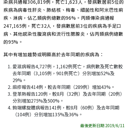
染病共通報306,819例，死亡1,623人，發病數居前5位的
疾病為病毒性肝炎、肺結核、梅毒、細菌性和阿米巴性痢
疾、淋病，佔乙類病例總數的96%。丙類傳染病通報
247,165例，死亡32人，發病數居前3位的疾病為手足口
病、其他感染性腹瀉病和流行性腮腺炎，佔丙類病例總數
的95%。
其中有增加趨勢或明顯高於去年同期的疾病為：
愛滋病報告4,727例，1,162例死亡，病例數及死亡數較
去年同期（3,105例，901例死亡）分別增加52%及
29%。
麻疹報告414例，較去年同期（289例）增加43%。
登革熱報告120例，較8月（32例）及去年同期（20例）
分別增加275%及500%。
鉤端螺旋體病報告141例，較8月（60例）及去年同期
（104例）分別增加135%及36%。
最後更新日期 2019/6/11