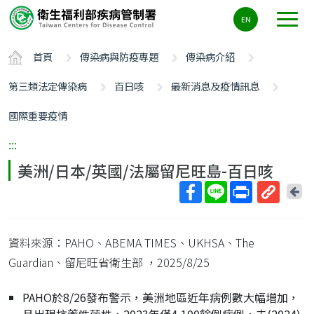
主
EN
要
內
首頁
傳染病與防疫專題
傳染病介紹
容
區
第三類法定傳染病
百日咳
最新消息及疫情訊息
ALT+C
國際重要疫情
:::
美洲/日本/英國/法屬留尼旺島-百日咳
回
上
取
一
得
頁
資料來源：PAHO、ABEMA TIMES、UKHSA、The
短
網
Guardian、留尼旺省衛生部
，2025/8/25
址
PAHO於8/26發布警示，美洲地區近年病例數大幅增加，