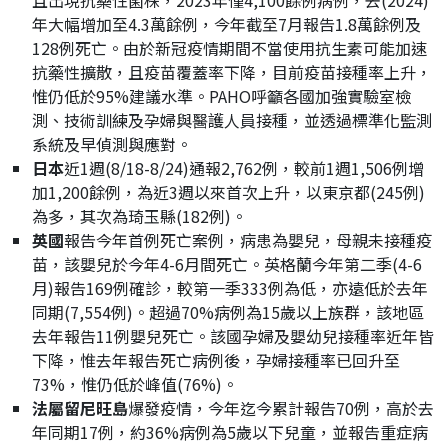
且出現抗藥性菌株，2023年僅4,100餘例病例，去(2024)
年大幅增加至4.3萬餘例，今年截至7月報告1.8萬餘例及
128例死亡。由於新冠疫情期間不當使用抗生素可能加速
抗藥性擴散，且疫苗覆蓋率下降，目前疫苗接種率上升，
惟仍低於95%建議水準。PAHO呼籲各國加強實驗室檢
測、技術訓練及孕婦與醫護人員接種，並透過標準化監測
系統及早偵測與應對。
日本
近1週(8/18-8/24)通報2,762例，較前1週1,506例增
加1,200餘例，為近3週以來首次上升，以東京都(245例)
為多，其次為琦玉縣(182例)。
英國
報告今年首例死亡案例，病患為嬰兒，母親未接種疫
苗，該嬰兒於今年4-6月間死亡。英格蘭今年第二季(4-6
月)報告169例確診，較第一季333例為低，亦遠低於去年
同期(7,554例)。超過70%病例為15歲以上族群，該地區
去年報告11例嬰兒死亡。該國孕婦及嬰幼兒接種率近年皆
下降，惟去年報告死亡病例後，孕婦接種率已回升至
73%，惟仍低於峰值(76%)。
法屬留尼旺島
爆發疫情，今年迄今累計報告70例，高於去
年同期17例，約36%病例為5歲以下兒童，並報告重症病