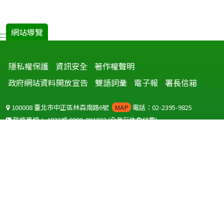
網站導覽
:::
隱私權保護
資訊安全
著作權聲明
政府網站資料開放宣告
雙語詞彙
電子報
署長信箱
100008 臺北市中正區林森南路6號
MAP
電話：02-2395-9825
防疫專線：
1922
或
0800-001922
(全年無休免付費)
聽語障服務免付費傳真：
0800-655955
國外可撥打
+886-800-001922
(自國外撥打回國須自付國際電話費用)
Copyright © 2026 衛生福利部 疾病管制署. All rights reserved.
本網站建議使用 IE10 以上版本瀏覽器及以1920x1080解析度，以獲得最