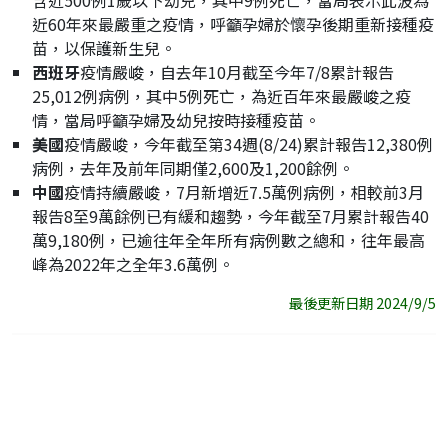
含近500例1歲以下幼兒，其中9例死亡，當局表示此波為
近60年來最嚴重之疫情，呼籲孕婦於懷孕後期重新接種疫
苗，以保護新生兒。
西班牙
疫情嚴峻，自去年10月截至今年7/8累計報告
25,012例病例，其中5例死亡，為近百年來最嚴峻之疫
情，當局呼籲孕婦及幼兒按時接種疫苗。
美國
疫情嚴峻，今年截至第34週(8/24)累計報告12,380例
病例，去年及前年同期僅2,600及1,200餘例。
中國
疫情持續嚴峻，7月新增近7.5萬例病例，相較前3月
報告8至9萬餘例已有緩和趨勢，今年截至7月累計報告40
萬9,180例，已逾往年全年所有病例數之總和，往年最高
峰為2022年之全年3.6萬例。
最後更新日期 2024/9/5