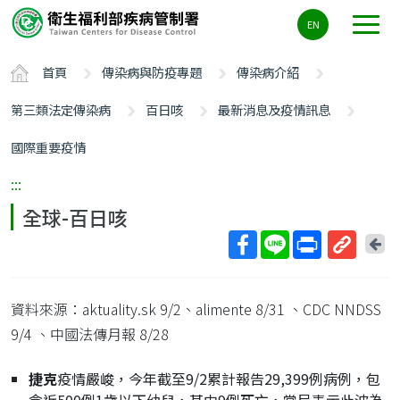
主
EN
要
內
首頁
傳染病與防疫專題
傳染病介紹
容
區
第三類法定傳染病
百日咳
最新消息及疫情訊息
ALT+C
國際重要疫情
:::
全球-百日咳
回
上
取
一
得
頁
資料來源：aktuality.sk 9/2、alimente 8/31 、CDC NNDSS
短
網
9/4 、中國法傳月報 8/28
址
捷克
疫情嚴峻，今年截至9/2累計報告29,399例病例，包