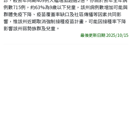
診，較去年同期409例大幅增加超過2倍，亦高於去年全年病
例數715例，約63%為9歲以下兒童，該州病例數增加可能與
群體免疫下降、疫苗覆蓋率缺口及社區傳播等因素共同影
響，惟該州近期取消強制接種疫苗計畫，可能因接種率下降
影響該州弱勢族群及兒童。
最後更新日期 2025/10/15