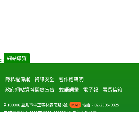
網站導覽
:::
隱私權保護
資訊安全
著作權聲明
政府網站資料開放宣告
雙語詞彙
電子報
署長信箱
100008 臺北市中正區林森南路6號
MAP
電話：02-2395-9825
防疫專線：
1922
或
0800-001922
(全年無休免付費)
聽語障服務免付費傳真：
0800-655955
國外可撥打
+886-800-001922
(自國外撥打回國須自付國際電話費用)
Copyright © 2026 衛生福利部 疾病管制署. All rights reserved.