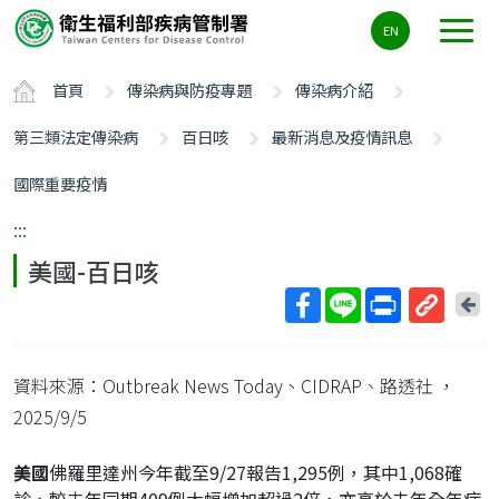
主
EN
要
內
首頁
傳染病與防疫專題
傳染病介紹
容
區
第三類法定傳染病
百日咳
最新消息及疫情訊息
ALT+C
國際重要疫情
:::
美國-百日咳
回
上
取
一
得
頁
資料來源：Outbreak News Today、CIDRAP、路透社
，
短
網
2025/9/5
址
美國
佛羅里達州今年截至9/27報告1,295例，其中1,068確