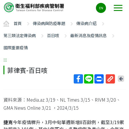
主
EN
要
內
首頁
傳染病與防疫專題
傳染病介紹
容
區
第三類法定傳染病
百日咳
最新消息及疫情訊息
ALT+C
國際重要疫情
:::
菲律賓-百日咳
回
上
取
一
得
頁
資料來源：Media.az 3/19、NL Times 3/15、RIVM 3/20、
短
網
GMA News Online 3/21
，2024/3/15
址
捷克
今年疫情驟升，3月中旬單週新增8百餘例，截至3/19累