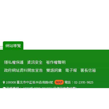
網站導覽
:::
隱私權保護
資訊安全
著作權聲明
政府網站資料開放宣告
雙語詞彙
電子報
署長信箱
100008 臺北市中正區林森南路6號
MAP
電話：02-2395-9825
防疫專線：
1922
或
0800-001922
(全年無休免付費)
聽語障服務免付費傳真：
0800-655955
國外可撥打
+886-800-001922
(自國外撥打回國須自付國際電話費用)
Copyright © 2026 衛生福利部 疾病管制署. All rights reserved.