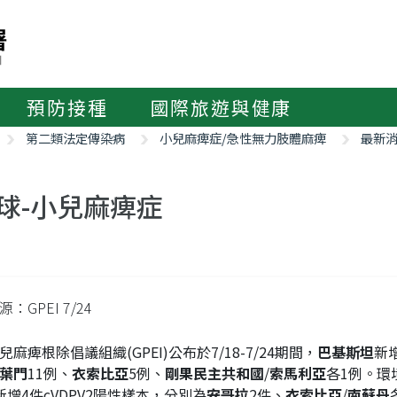
預防接種
國際旅遊與健康
第二類法定傳染病
小兒麻痺症/急性無力肢體麻痺
最新
球-小兒麻痺症
：GPEI 7/24
兒麻痺根除倡議組織(GPEI)公布於7/18-7/24期間，
巴基斯坦
新增
葉門
11例、
衣索比亞
5例、
剛果民主共和國
/
索馬利亞
各1例。環
新增4件cVDPV2陽性樣本，分別為
安哥拉
2件、
衣索比亞
/
南蘇丹