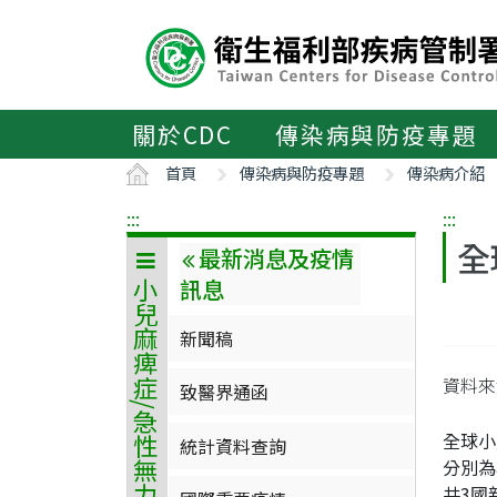
主
要
內
容
區
關於CDC
傳染病與防疫專題
ALT+C
首頁
傳染病與防疫專題
傳染病介紹
:::
:::
全
最新消息及疫情
訊息
小兒麻痺症/急性無力肢體麻痺
新聞稿
資料來源
致醫界通函
全球小
統計資料查詢
分別為
共3國