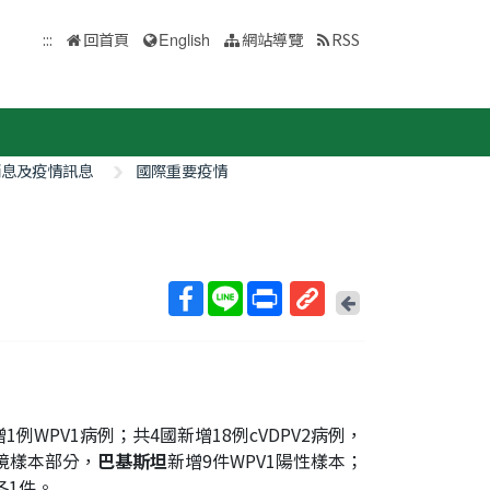
:::
回首頁
English
網站導覽
RSS
消息及疫情訊息
國際重要疫情
回
上
取
一
得
頁
短
網
址
1例WPV1病例；共4國新增18例cVDPV2病例，
境樣本部分，
巴基斯坦
新增9件WPV1陽性樣本；
各1件。